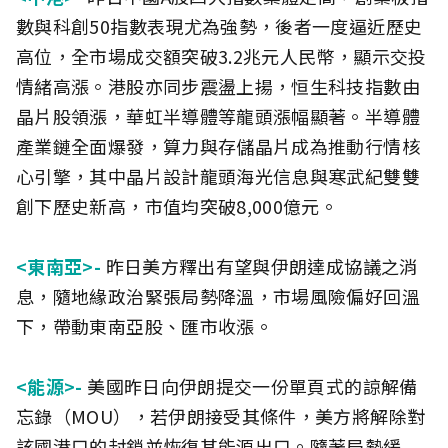
數與科創50指數表現尤為強勢，後者一度逼近歷史
高位，全市場成交額突破3.2兆元人民幣，顯示交投
情緒高漲。港股亦同步震盪上揚，恒生科技指數由
晶片股領漲，華虹半導體等龍頭漲幅顯著。半導體
產業鏈全面爆發，算力與存儲晶片成為推動行情核
心引擎，其中晶片設計龍頭海光信息與寒武紀雙雙
創下歷史新高，市值均突破8,000億元。
<東南亞>-
昨日美方釋出有望與伊朗達成協議之消
息，隨地緣政治緊張局勢降溫，市場風險偏好回溫
下，帶動東南亞股、匯市收漲。
<能源>-
美國昨日向伊朗提交一份單頁式的諒解備
忘錄（MOU），若伊朗接受其條件，美方將解除對
該國港口的封鎖並恢復其能源出口。隨著局勢緩