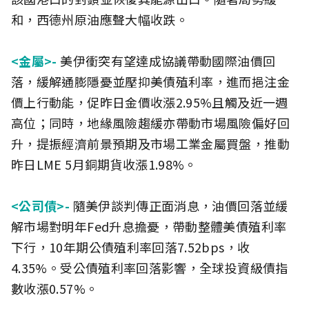
和，西德州原油應聲大幅收跌。
<金屬>-
美伊衝突有望達成協議帶動國際油價回
落，緩解通膨隱憂並壓抑美債殖利率，進而挹注金
價上行動能，促昨日金價收漲2.95%且觸及近一週
高位；同時，地緣風險趨緩亦帶動市場風險偏好回
升，提振經濟前景預期及市場工業金屬買盤，推動
昨日LME 5月銅期貨收漲1.98%。
<公司債>-
隨美伊談判傳正面消息，油價回落並緩
解市場對明年Fed升息擔憂，帶動整體美債殖利率
下行，10年期公債殖利率回落7.52bps，收
4.35%。受公債殖利率回落影響，全球投資級債指
數收漲0.57%。