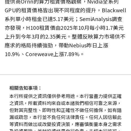
提供商Ornn的算力租賃價格觀察，Nvidia全系列
GPU的租賃價格皆出現不同程度的提升，Blackwell
系列單小時租金已達5.17美元；SemiAnalysis調查
亦發現，H100租賃價由2025年10月每小時1.7美元
上升到今年3月的2.35美元。整體反映算力市場供不
應求的格局持續強勁，帶動Nebius昨日上漲
10.9%、Coreweave上漲7.89%。
相關告知事項：
本行所提供之資訊僅供參考用途。本行當盡力提供正確
之資訊，所載資料均來自或本諸我們相信可靠之來源，
但對其完整性、即時性和正確性不做任何擔保，如有錯
漏或疏忽，本行並不負任何法律責任。任何人因信賴此
等資料而做出或改變投資決策，應審慎衡量本身之需求
及投資風險，並就投資結果自行負責。未經本行許可，