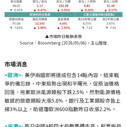
▲市場昨日報酬表現
Source：Bloomberg (2026/05/06)，玉山整理
市場消息
<歐洲>-
美伊兩國即將達成包含14點內容、結束戰
爭的備忘錄，中東局勢出現和平曙光，促原油價格
回落，拖累歐洲能源類股下跌2.5%，然對能源價格
敏感的旅遊類股大漲5.8%，銀行及工業類股亦皆上
揚3%以上，助道瓊歐洲600指數昨日收漲2.2%。
<中港>-
昨日中國A股四大指數集體走高，創業板指