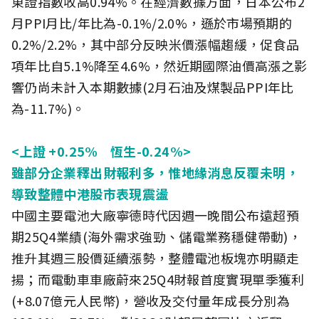
東證指數收高0.94%。在經濟數據方面，日本公布2
月PPI月比/年比為-0.1%/2.0%，遜於市場預期的
0.2%/2.2%，其中部分反映米價漲幅趨緩，促食品
項年比自5.1%降至4.6%，然近期國際油價高漲之影
響仍尚未計入本期數據(2月石油及煤製品PPI年比
為-11.7%)。
<上證 +0.25% 恆生-0.24%>
雖部分企業釋出財報利多，惟地緣消息反覆未明，
導致整體中港股市表現震盪
中國主要電池大廠寧德時代因週一晚間公布遠超預
期25Q4業績(海外需求強勁、儲電業務穩健帶動)，
推升其週三股價延續漲勢，整體電池板塊亦明顯走
揚；而電動車車廠蔚來25Q4財報首度實現單季獲利
(+8.07億元人民幣)，營收及交付量年成長分別為