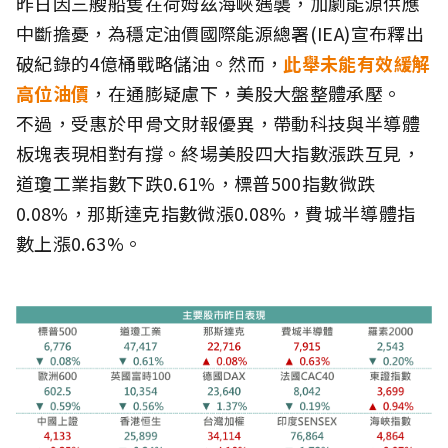
昨日因三艘船隻在荷姆茲海峽遇襲，加劇能源供應
中斷擔憂，為穩定油價國際能源總署(IEA)宣布釋出
破紀錄的4億桶戰略儲油。然而，
此舉未能有效緩解
高位油價
，在通膨疑慮下，美股大盤整體承壓。
不過，受惠於甲骨文財報優異，帶動科技與半導體
板塊表現相對有撐。終場美股四大指數漲跌互見，
道瓊工業指數下跌0.61%，標普500指數微跌
0.08%，那斯達克指數微漲0.08%，費城半導體指
數上漲0.63%。