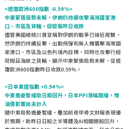
<道瓊歐洲600指數 -0.59%>
中東緊張局勢未解，伊朗仍持續攻擊海灣國家港
口、市區及貨輪，促歐股昨日收跌
儘管美國總統川普宣稱對伊朗的戰爭已接近尾聲，
然伊朗仍持續反擊，出動飛彈和無人機襲擊海灣國
家港口、市區及以色列境內目標，同時也攻擊行經
荷姆茲海峽之貨輪，顯示中東緊張局勢未解，促道
瓊歐洲600指數昨日收跌0.59%。
<日本東證指數 +0.94%>
中東擔憂暫緩助日股回升，日本PPI漲幅趨緩，惟
油價影響尚未計入
隨中東局勢擔憂暫緩，疊加前夜甲骨文財報表現優
於預期，助昨日日股之半導體及AI相關類股回升，