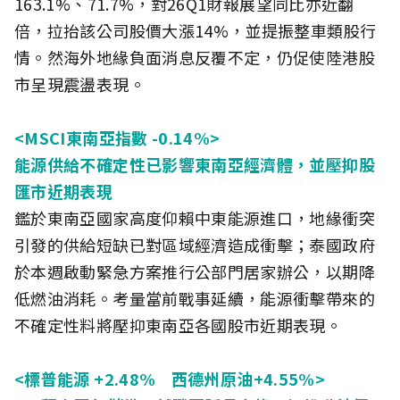
163.1%、71.7%，對26Q1財報展望同比亦近翻
倍，拉抬該公司股價大漲14%，並提振整車類股行
情。然海外地緣負面消息反覆不定，仍促使陸港股
市呈現震盪表現。
<MSCI東南亞指數 -0.14%>
能源供給不確定性已影響東南亞經濟體，並壓抑股
匯市近期表現
鑑於東南亞國家高度仰賴中東能源進口，地緣衝突
引發的供給短缺已對區域經濟造成衝擊；泰國政府
於本週啟動緊急方案推行公部門居家辦公，以期降
低燃油消耗。考量當前戰事延續，能源衝擊帶來的
不確定性料將壓抑東南亞各國股市近期表現。
<標普能源 +2.48% 西德州原油+4.55%>