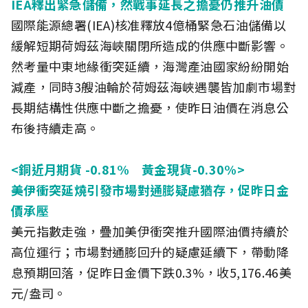
IEA釋出緊急儲備，然戰事延長之擔憂仍推升油價
國際能源總署(IEA)核准釋放4億桶緊急石油儲備以
緩解短期荷姆茲海峽關閉所造成的供應中斷影響。
然考量中東地緣衝突延續，海灣產油國家紛紛開始
減產，同時3艘油輪於荷姆茲海峽遇襲皆加劇市場對
長期結構性供應中斷之擔憂，使昨日油價在消息公
布後持續走高。
<銅近月期貨 -0.81% 黃金現貨-0.30%>
美伊衝突延燒引發市場對通膨疑慮猶存，促昨日金
價承壓
美元指數走強，疊加美伊衝突推升國際油價持續於
高位運行；市場對通膨回升的疑慮延續下，帶動降
息預期回落，促昨日金價下跌0.3%，收5,176.46美
元/盎司。