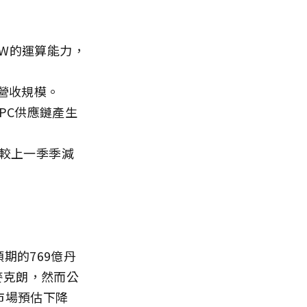
GW的運算能力，
年營收規模。
年PC供應鏈產生
但較上一季季減
期的769億丹
丹麥克朗，然而公
市場預估下降