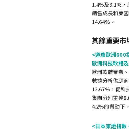
1.4%及3.1
銷售成長和美國
14.64%。
其餘重要市
<道瓊歐洲600指
歐洲科技軟體及
歐洲軟體業者、
數據分析供應商RE
12.67%，
集團分別重挫8.
4.2%的帶動下
<日本東證指數 +