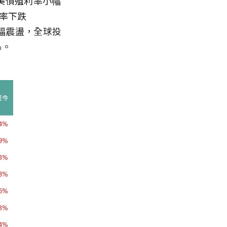
美債殖利率小幅
利率下跌
微幅震盪，全球投
%。