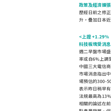
政策及經濟擴張
歷經日前之修正
升，疊加日本近
<上證 +1.29%
科技板塊受消息
週二早盤市場盛
率或自6%上調
中國三大電信商
市場消息指出中
場預估的300
表示昨日稍早有
法規最高為13
相關的論述在前
點產業發展、促