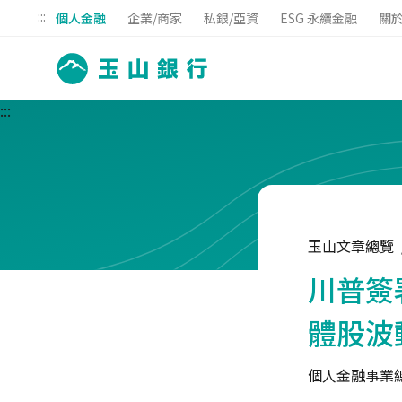
:::
個人金融
企業/商家
私銀/亞資
ESG 永續金融
關
:::
玉山文章總覽
川普簽
體股波
個人金融事業總