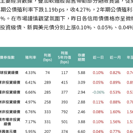
主要經濟數據，疊加軟體股拋售帶動部分避險買盤，促
期公債殖利率下跌1.19bps，收4.27%，2年期公債殖
收3.57%。在市場謹慎觀望氛圍下，昨日各信用債價格亦呈
資級債、新興美元債分別上漲0.10%、0.05%、0.04