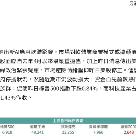
分
pic推出新AI應用軟體影響，市場對軟體業商業模式或遭
股面臨自去年4月以來最嚴重拋售，加上昨日消息傳出
緣政治緊張疑慮，市場避險情緒壓抑昨日美股修正。儘
府停擺狀況，然隨近期市況波動擴大，資金自先前較熱
族群，促使昨日標普500指數下跌0.84%，而科技產業
.43%作收。