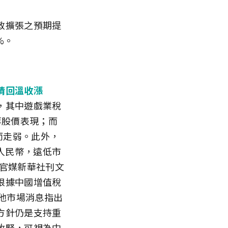
政擴張之預期提
%。
情回溫收漲
，其中遊戲業稅
等股價表現；而
而走弱。此外，
元人民幣，遠低市
要官媒新華社刊文
根據中國增值稅
其他市場消息指出
方針仍是支持重
收緊，可視為中