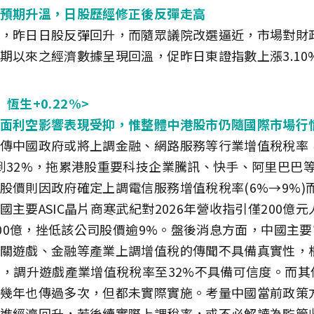
預期升溫，日股歷經修正後反彈走高
，昨日日股反彈回升，而隨眾議院改選逼近，市場對財
期以來之經濟數據呈現回溫，促昨日東證指數上漲3.10
 恆生+0.22%>
面利空影響表現受抑，惟整體中港股市仍隨國際市場行
傳中國政府或將上調金融、網路服務等行業增值稅稅率
到32%，拖累港股重要科技企業騰訊、快手、阿里巴巴
股價則因政府確定上調電信服務增值稅稅率(6%→9%)
國主要ASIC晶片商寒武紀對2026年營收指引僅200億
-500億，挫低該公司股價逾9%。盤後消息方面，中國主
關遊戲、金融等產業上調增值稅的傳聞不具備真實性，
%，調升遊戲產業增值稅稅率至32%不具備可信度。而
幾年也傳過多次，但都未實際實施。考量中國當前政策
進經濟回升，若後續實際上調稅率，或不必解讀為監管