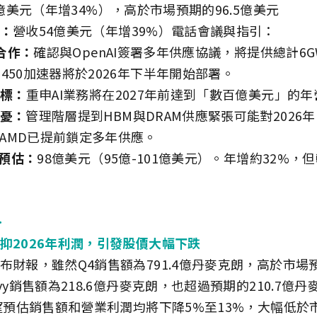
.7億美元（年增34%），高於市場預期的96.5億美元
：
營收54億美元（年增39%）電話會議與指引：
大合作：
確認與OpenAI簽署多年供應協議，將提供總計6
450加速器將於2026年下半年開始部署。
目標：
重申AI業務將在2027年前達到「數百億美元」的
憂：
管理階層提到HBM與DRAM供應緊張可能對2026
AMD已提前鎖定多年供應。
收預估：
98億美元（95億-101億美元）。年增約32%，
>
抑2026年利潤，引發股價大幅下跌
布財報，雖然Q4銷售額為791.4億丹麥克朗，高於市場預
vy銷售額為218.6億丹麥克朗，也超過預期的210.7億
展望預估銷售額和營業利潤均將下降5%至13%，大幅低於