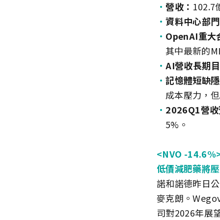
營收：
102
資料中心部門
OpenAI重
其中最新的MI
AI營收長期
記憶體短缺隱
成本壓力，但
2026Q1營
5%。
<NVO -14.6%
低價減肥藥將壓
諾和諾德昨日公
麥克朗。Wego
司對2026年