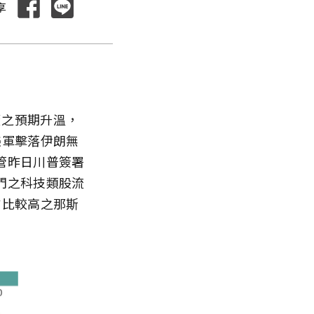
享
顛覆之預期升溫，
美軍擊落伊朗無
管昨日川普簽署
門之科技類股流
占比較高之那斯