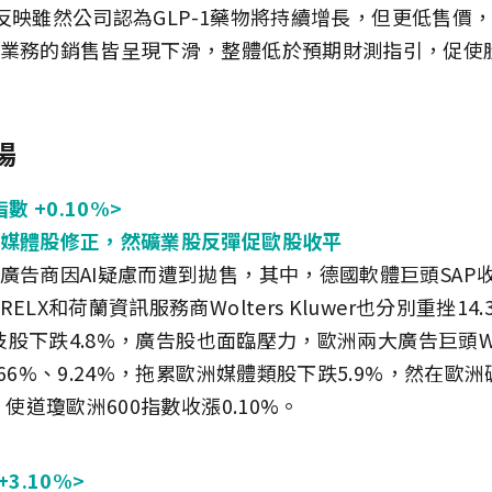
%，反映雖然公司認為GLP-1藥物將持續增長，但更低售
業務的銷售皆呈現下滑，整體低於預期財測指引，促使
場
數 +0.10%>
媒體股修正，然礦業股反彈促歐股收平
廣告商因AI疑慮而遭到拋售，其中，德國軟體巨頭SAP收
LX和荷蘭資訊服務商Wolters Kluwer也分別重挫14.
促科技股下跌4.8%，廣告股也面臨壓力，歐洲兩大廣告巨頭
66%、9.24%，拖累歐洲媒體類股下跌5.9%，然在歐
，使道瓊歐洲600指數收漲0.10%。
3.10%>