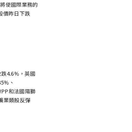
價，將使國際業務的
股價昨日下跌
跌4.6%，英國
35%、
WPP和法國陽獅
洲礦業類股反彈