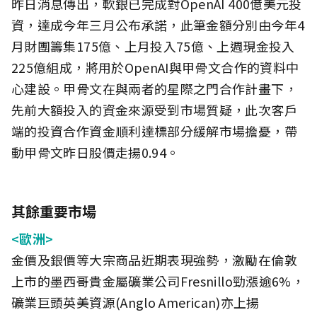
昨日消息傳出，軟銀已完成對OpenAI 400億美元投
資，達成今年三月公布承諾，此筆金額分別由今年4
月財團籌集175億、上月投入75億、上週現金投入
225億組成，將用於OpenAI與甲骨文合作的資料中
心建設。甲骨文在與兩者的星際之門合作計畫下，
先前大額投入的資金來源受到市場質疑，此次客戶
端的投資合作資金順利達標部分緩解市場擔憂，帶
動甲骨文昨日股價走揚0.94。
其餘重要市場
<歐洲>
金價及銀價等大宗商品近期表現強勢，激勵在倫敦
上市的墨西哥貴金屬礦業公司Fresnillo勁漲逾6%，
礦業巨頭英美資源(Anglo American)亦上揚