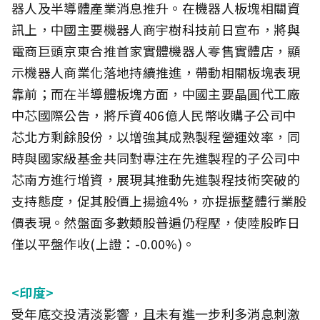
器人及半導體產業消息推升。在機器人板塊相關資
訊上，中國主要機器人商宇樹科技前日宣布，將與
電商巨頭京東合推首家實體機器人零售實體店，顯
示機器人商業化落地持續推進，帶動相關板塊表現
靠前；而在半導體板塊方面，中國主要晶圓代工廠
中芯國際公告，將斥資406億人民幣收購子公司中
芯北方剩餘股份，以增強其成熟製程營運效率，同
時與國家級基金共同對專注在先進製程的子公司中
芯南方進行增資，展現其推動先進製程技術突破的
支持態度，促其股價上揚逾4%，亦提振整體行業股
價表現。然盤面多數類股普遍仍程壓，使陸股昨日
僅以平盤作收(上證：-0.00%)。
<印度>
受年底交投清淡影響，且未有進一步利多消息刺激