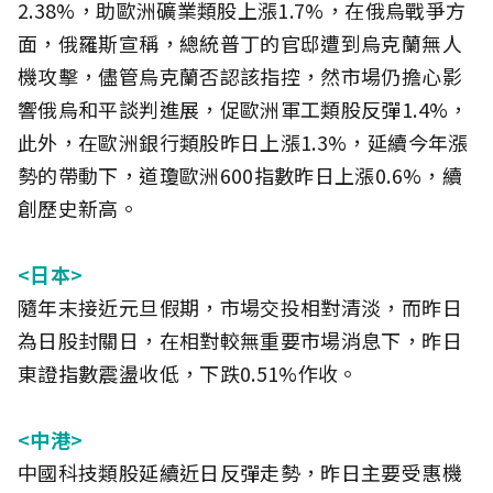
2.38%，助歐洲礦業類股上漲1.7%，在俄烏戰爭方
面，俄羅斯宣稱，總統普丁的官邸遭到烏克蘭無人
機攻擊，儘管烏克蘭否認該指控，然市場仍擔心影
響俄烏和平談判進展，促歐洲軍工類股反彈1.4%，
此外，在歐洲銀行類股昨日上漲1.3%，延續今年漲
勢的帶動下，道瓊歐洲600指數昨日上漲0.6%，續
創歷史新高。
<日本>
隨年末接近元旦假期，市場交投相對清淡，而昨日
為日股封關日，在相對較無重要市場消息下，昨日
東證指數震盪收低，下跌0.51%作收。
<中港>
中國科技類股延續近日反彈走勢，昨日主要受惠機