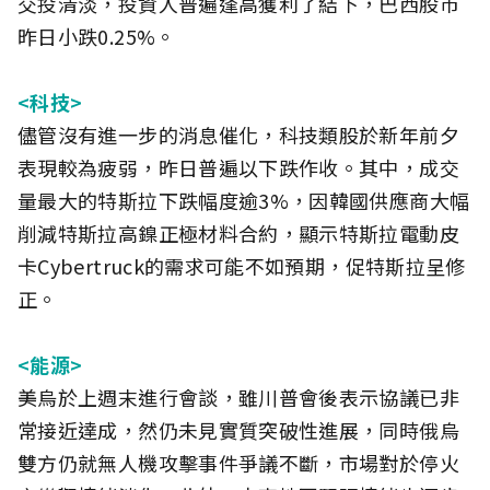
交投清淡，投資人普遍逢高獲利了結下，巴西股市
昨日小跌0.25%。
<科技>
儘管沒有進一步的消息催化，科技類股於新年前夕
表現較為疲弱，昨日普遍以下跌作收。其中，成交
量最大的特斯拉下跌幅度逾3%，因韓國供應商大幅
削減特斯拉高鎳正極材料合約，顯示特斯拉電動皮
卡Cybertruck的需求可能不如預期，促特斯拉呈修
正。
<能源>
美烏於上週末進行會談，雖川普會後表示協議已非
常接近達成，然仍未見實質突破性進展，同時俄烏
雙方仍就無人機攻擊事件爭議不斷，市場對於停火