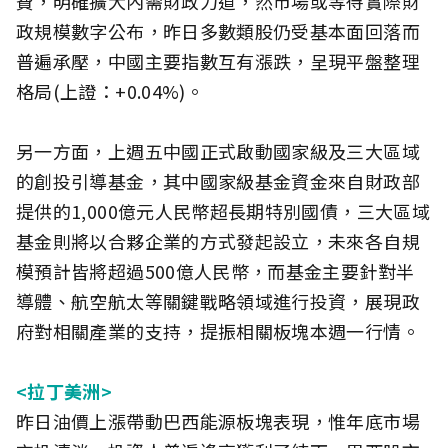
費，明確擴大內需財政力道，然市場或等待實際財
政規模數字公布，昨日多數類股仍受基本面回落而
普遍承壓，中國主要指數互有漲跌，呈現平盤整理
格局(上證：+0.04%)。
另一方面，上週五中國正式啟動國家級及三大區域
的創投引導基金，其中國家級基金資金來自財政部
提供的1,000億元人民幣超長期特別國債，三大區域
基金則將以合夥企業的方式發起設立，未來各自規
模預計皆將超過500億人民幣，而基金主要針對半
導體、航空航太等關鍵戰略領域進行投資，展現政
府對相關產業的支持，提振相關板塊本週一行情。
<拉丁美洲>
昨日油價上漲帶動巴西能源板塊表現，惟年底市場