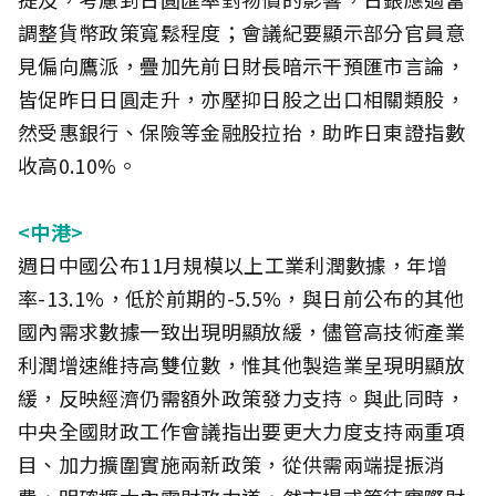
調整貨幣政策寬鬆程度；會議紀要顯示部分官員意
見偏向鷹派，疊加先前日財長暗示干預匯市言論，
皆促昨日日圓走升，亦壓抑日股之出口相關類股，
然受惠銀行、保險等金融股拉抬，助昨日東證指數
收高0.10%。
<中港>
週日中國公布11月規模以上工業利潤數據，年增
率-13.1%，低於前期的-5.5%，與日前公布的其他
國內需求數據一致出現明顯放緩，儘管高技術產業
利潤增速維持高雙位數，惟其他製造業呈現明顯放
緩，反映經濟仍需額外政策發力支持。與此同時，
中央全國財政工作會議指出要更大力度支持兩重項
目、加力擴圍實施兩新政策，從供需兩端提振消