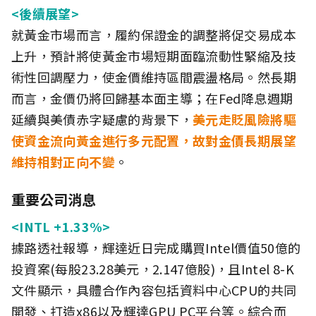
<後續展望>
就黃金市場而言，履約保證金的調整將促交易成本
上升，預計將使黃金市場短期面臨流動性緊縮及技
術性回調壓力，使金價維持區間震盪格局。然長期
而言，金價仍將回歸基本面主導；在Fed降息週期
延續與美債赤字疑慮的背景下，
美元走貶風險將驅
使資金流向黃金進行多元配置，故對金價長期展望
維持相對正向不變
。
重要公司消息
<INTL +1.33%>
據路透社報導，輝達近日完成購買Intel價值50億的
投資案(每股23.28美元，2.147億股)，且Intel 8-K
文件顯示，具體合作內容包括資料中心CPU的共同
開發、打造x86以及輝達GPU PC平台等。綜合而