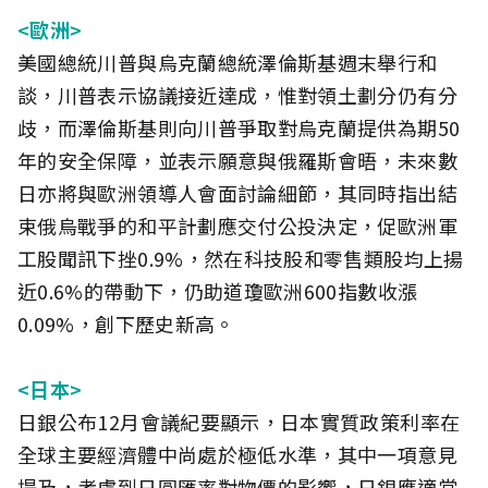
<歐洲>
美國總統川普與烏克蘭總統澤倫斯基週末舉行和
談，川普表示協議接近達成，惟對領土劃分仍有分
歧，而澤倫斯基則向川普爭取對烏克蘭提供為期50
年的安全保障，並表示願意與俄羅斯會晤，未來數
日亦將與歐洲領導人會面討論細節，其同時指出結
束俄烏戰爭的和平計劃應交付公投決定，促歐洲軍
工股聞訊下挫0.9%，然在科技股和零售類股均上揚
近0.6%的帶動下，仍助道瓊歐洲600指數收漲
0.09%，創下歷史新高。
<日本>
日銀公布12月會議紀要顯示，日本實質政策利率在
全球主要經濟體中尚處於極低水準，其中一項意見
提及，考慮到日圓匯率對物價的影響，日銀應適當