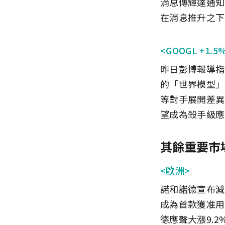
消息傳輝達通知
在消息推升之下
<GOOGL +1.5
昨日彭博報導指
的「世界模型」
等對手展開差異
望成為殺手級應用
其餘重要市
<歐洲>
諾和諾德宣布減肥
成為首款獲准用於
德應聲大漲9.