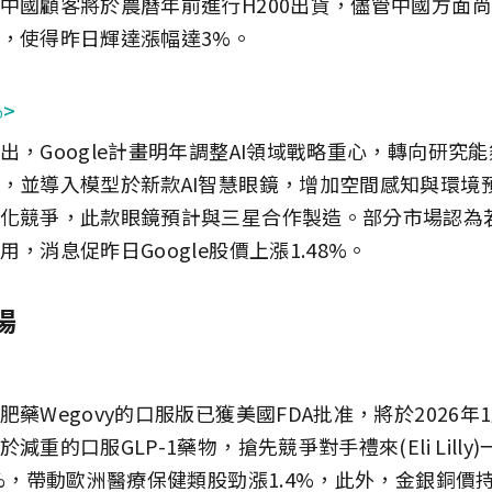
中國顧客將於農曆年前進行H200出貨，儘管中國方面
，使得昨日輝達漲幅達3%。
%>
出，Google計畫明年調整AI領域戰略重心，轉向研究
，並導入模型於新款AI智慧眼鏡，增加空間感知與環境預
化競爭，此款眼鏡預計與三星合作製造。部分市場認為
，消息促昨日Google股價上漲1.48%。
場
藥Wegovy的口服版已獲美國FDA批准，將於2026年
減重的口服GLP-1藥物，搶先競爭對手禮來(Eli Lilly
2%，帶動歐洲醫療保健類股勁漲1.4%，此外，金銀銅價