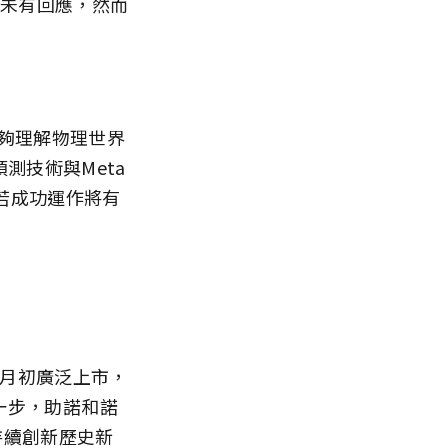
尚未有回應，然而
能夠理解物理世界
測技術與Meta
若成功運作將有
1月初廣泛上市，
)一步，助諾和諾
持續創新歷史新