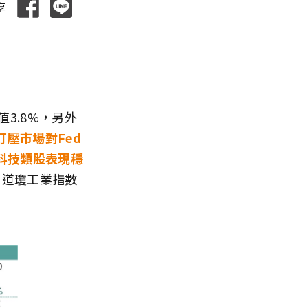
享
值3.8%，另外
打壓市場對Fed
科技類股表現穩
%、道瓊工業指數