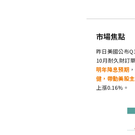
市場焦點
昨日美國公布Q3
10月耐久財訂
明年降息預期
，
健，帶動美股主
上漲0.16%。