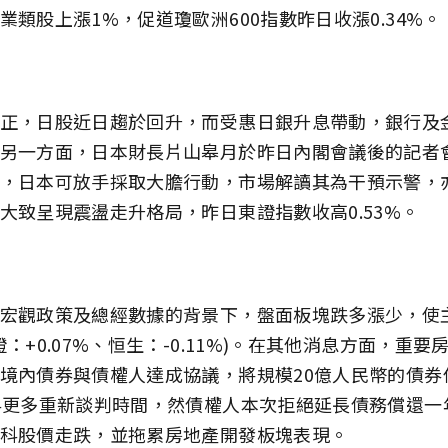
業類股上漲1%，促道瓊歐洲600指數昨日收漲0.34%。
正，日股近日趨於回升，而受惠日銀升息帶動，銀行及
另一方面，日本財長片山皋月於昨日內閣會議後的記者
，日本可放手採取大膽行動，市場解讀其為干預示警，
大致呈現震盪走升格局，昨日東證指數收高0.53%。
宏觀政策及總經數據的背景下，盤面板塊跌多漲少，使
：+0.07%、恒生：-0.11%)。在其他消息方面，重
境內債券與債權人達成協議，將規模20億人民幣的債券
科更多重新談判時間，然債權人本次拒絕延長債務償還一
科股價走跌，並拖累房地產開發板塊表現。