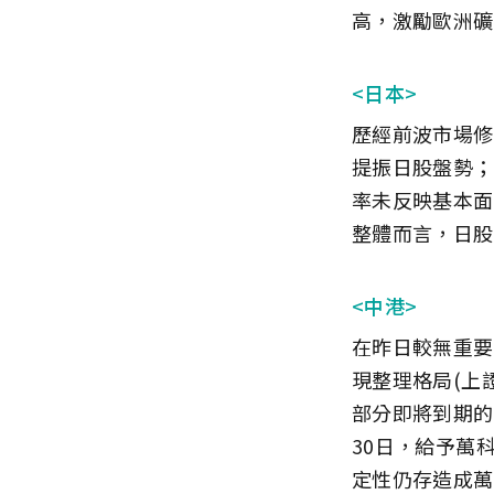
高，激勵歐洲礦
<日本>
歷經前波市場修
提振日股盤勢；
率未反映基本面
整體而言，日股
<中港>
在昨日較無重要
現整理格局(上證
部分即將到期的
30日，給予萬
定性仍存造成萬