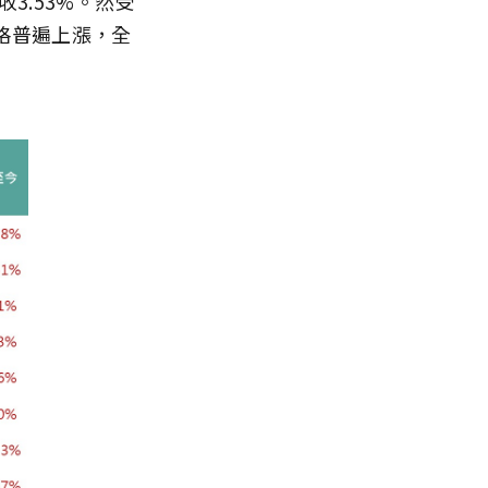
收3.53%。然受
格普遍上漲，全