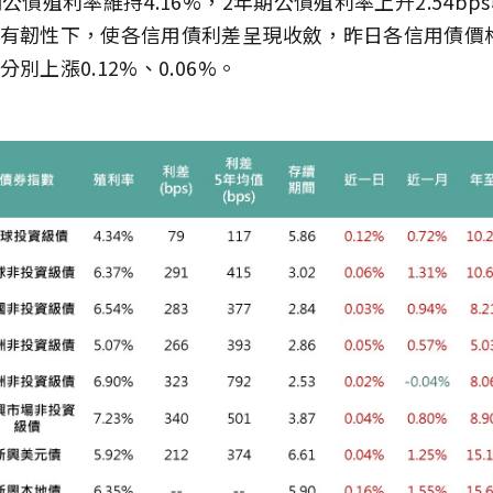
公債殖利率維持4.16%，2年期公債殖利率上升2.54bps
有韌性下，使各信用債利差呈現收斂，昨日各信用債價
別上漲0.12%、0.06%。