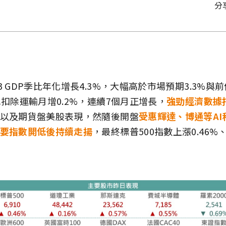
分
 GDP季比年化增長4.3%，大幅高於市場預期3.3%與前
單扣除運輸月增0.2%，連續7個月正增長，
強勁經濟數據
以及期貨盤美股表現，然隨後開盤
受惠輝達、博通等AI
要指數開低後持續走揚
，最終標普500指數上漲0.46