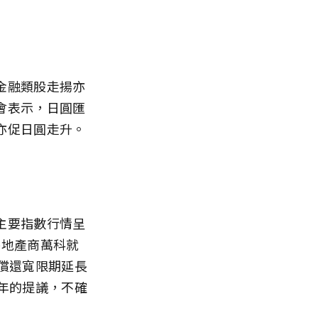
金融類股走揚亦
會表示，日圓匯
亦促日圓走升。
主要指數行情呈
要房地產商萬科就
償還寬限期延長
年的提議，不確