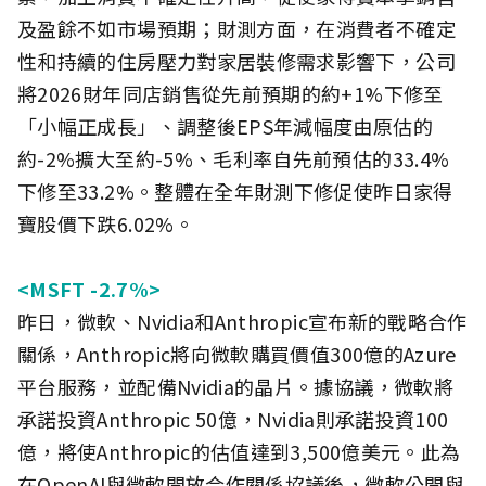
及盈餘不如市場預期；財測方面，在消費者不確定
性和持續的住房壓力對家居裝修需求影響下，公司
將2026財年同店銷售從先前預期的約+1%下修至
「小幅正成長」、調整後EPS年減幅度由原估的
約-2%擴大至約-5%、毛利率自先前預估的33.4%
下修至33.2%。整體在全年財測下修促使昨日家得
寶股價下跌6.02%。
<MSFT -2.7%>
昨日，微軟、Nvidia和Anthropic宣布新的戰略合作
關係，Anthropic將向微軟購買價值300億的Azure
平台服務，並配備Nvidia的晶片。據協議，微軟將
承諾投資Anthropic 50億，Nvidia則承諾投資100
億，將使Anthropic的估值達到3,500億美元。此為
在OpenAI與微軟開放合作關係協議後，微軟公開與