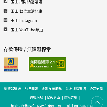
玉山 招財納福喵喵
玉山 數位生活好康
玉山 Instagram
玉山 YouTube頻道
存款保險 / 無障礙標章
瀏覽器建議
常見問題
金融友善服務
法定揭露事項
公司治理
盡職治理
ESG專區
防範詐騙
地址：台北市松山區民生東路三段117號
©E.SUN BANK