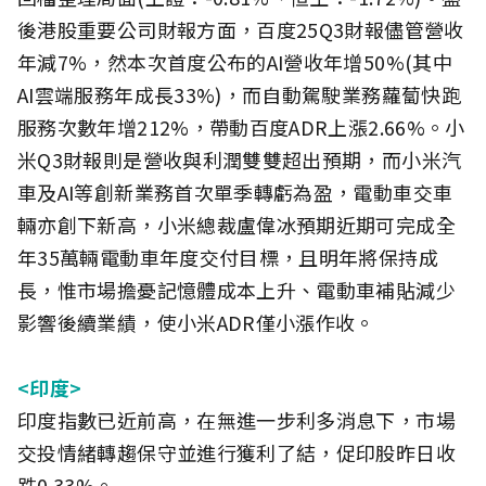
後港股重要公司財報方面，百度25Q3財報儘管營收
年減7%，然本次首度公布的AI營收年增50%(其中
AI雲端服務年成長33%)，而自動駕駛業務蘿蔔快跑
服務次數年增212%，帶動百度ADR上漲2.66%。小
米Q3財報則是營收與利潤雙雙超出預期，而小米汽
車及AI等創新業務首次單季轉虧為盈，電動車交車
輛亦創下新高，小米總裁盧偉冰預期近期可完成全
年35萬輛電動車年度交付目標，且明年將保持成
長，惟市場擔憂記憶體成本上升、電動車補貼減少
影響後續業績，使小米ADR僅小漲作收。
<印度>
印度指數已近前高，在無進一步利多消息下，市場
交投情緒轉趨保守並進行獲利了結，促印股昨日收
跌0.33%。