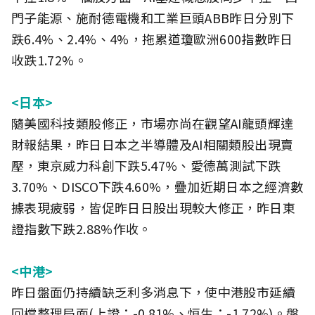
門子能源、施耐德電機和工業巨頭ABB昨日分別下
跌6.4%、2.4%、4%，拖累道瓊歐洲600指數昨日
收跌1.72%。
<日本>
隨美國科技類股修正，市場亦尚在觀望AI龍頭輝達
財報結果，昨日日本之半導體及AI相關類股出現賣
壓，東京威力科創下跌5.47%、愛德萬測試下跌
3.70%、DISCO下跌4.60%，疊加近期日本之經濟數
據表現疲弱，皆促昨日日股出現較大修正，昨日東
證指數下跌2.88%作收。
<中港>
昨日盤面仍持續缺乏利多消息下，使中港股市延續
回檔整理局面(上證：-0.81%、恒生：-1.72%)。盤