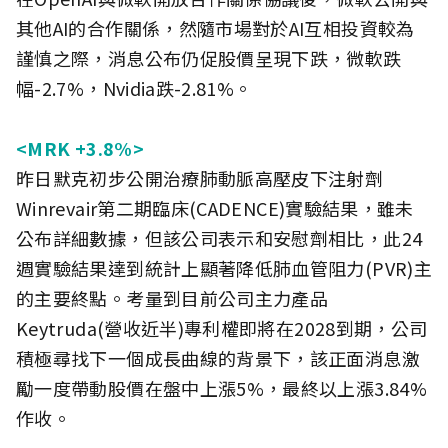
其他AI的合作關係，然隨市場對於AI互相投資較為
謹慎之際，消息公布仍促股價呈現下跌，微軟跌
幅-2.7%，Nvidia跌-2.81%。
<MRK +3.8%>
昨日默克初步公開治療肺動脈高壓皮下注射劑
Winrevair第二期臨床(CADENCE)實驗結果，雖未
公布詳細數據，但該公司表示和安慰劑相比，此24
週實驗結果達到統計上顯著降低肺血管阻力(PVR)主
的主要終點。考量到目前公司主力產品
Keytruda(營收近半)專利權即將在2028到期，公司
積極尋找下一個成長曲線的背景下，該正面消息激
勵一度帶動股價在盤中上漲5%，最終以上漲3.84%
作收。