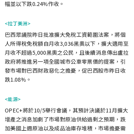
幅並以下跌0.24%作收。
<拉丁美洲>
巴西眾議院昨日批准擴大免稅工資範圍法案，將個
人所得稅免稅額自月收3,036黑奧以下，擴大適用至
月收不超過5,000黑奧之公民，且後續消息傳出盧拉
政府將推進另一項全國城市公車零票價的提案，引
發市場對巴西財政惡化之擔憂，促巴西股市昨日收
跌1.08%。
<能源>
OPEC+將於10/5舉行會議，其預計決議於11月擴大
增產之消息加劇了市場對原油供給過剩之預期，跌
加美國上週原油以及成品油庫存堆積，市場擔憂需