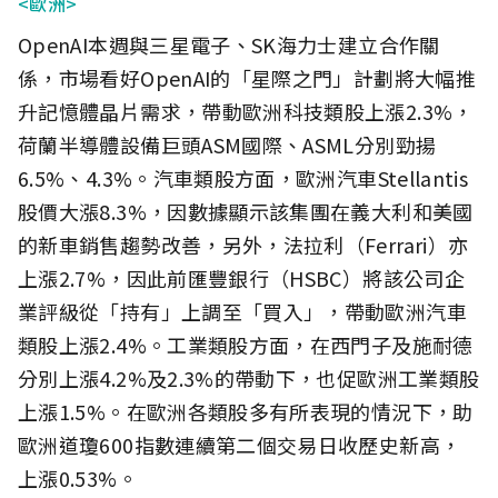
<歐洲>
OpenAI本週與三星電子、SK海力士建立合作關
係，市場看好OpenAI的「星際之門」計劃將大幅推
升記憶體晶片需求，帶動歐洲科技類股上漲2.3%，
荷蘭半導體設備巨頭ASM國際、ASML分別勁揚
6.5%、4.3%。汽車類股方面，歐洲汽車Stellantis
股價大漲8.3%，因數據顯示該集團在義大利和美國
的新車銷售趨勢改善，另外，法拉利（Ferrari）亦
上漲2.7%，因此前匯豐銀行（HSBC）將該公司企
業評級從「持有」上調至「買入」，帶動歐洲汽車
類股上漲2.4%。工業類股方面，在西門子及施耐德
分別上漲4.2%及2.3%的帶動下，也促歐洲工業類股
上漲1.5%。在歐洲各類股多有所表現的情況下，助
歐洲道瓊600指數連續第二個交易日收歷史新高，
上漲0.53%。