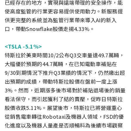
已經存在的地方，實現與遠端帶理的安全操作，能
使高度監管的行業更容易提供使用動力。新服務提
供更完整的系統並為監管行業帶來導入AI的新入
口，帶動Snowflake股價走揚4.33%。
<TSLA -5.1%>
特斯拉於美東時間10/2公布Q3交車量達49.7萬輛，
大幅優於預期的44.7萬輛，在已知電動車補貼在
9/30到期情況下推升Q3業績的情況下，仍然繳出超
出預期的成績，帶動特斯拉股價在盤前一度上漲
3%。然而，近期漲多後市場對於補貼退場後的銷量
看法保守，而引起獲利了結的賣壓，促昨日特斯拉
股價收跌5.11%。展望後市，特斯拉已將營運重心
從銷售電車轉往Robotaxi及機器人領域，FSD的優
化進度以及機器人量產是否順暢料為後續市場觀察