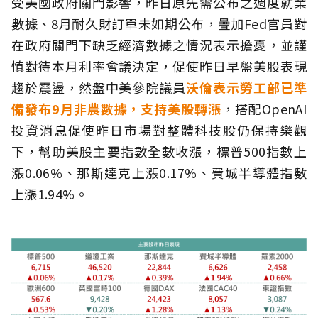
受美國政府關門影響，昨日原先需公布之週度就業
數據、8月耐久財訂單未如期公布，疊加Fed官員對
在政府關門下缺乏經濟數據之情況表示擔憂，並謹
慎對待本月利率會議決定，促使昨日早盤美股表現
趨於震盪，然盤中美參院議員
沃倫表示勞工部已準
備發布9月非農數據，支持美股轉漲
，搭配OpenAI
投資消息促使昨日市場對整體科技股仍保持樂觀
下，幫助美股主要指數全數收漲，標普500指數上
漲0.06%、那斯達克上漲0.17%、費城半導體指數
上漲1.94%。