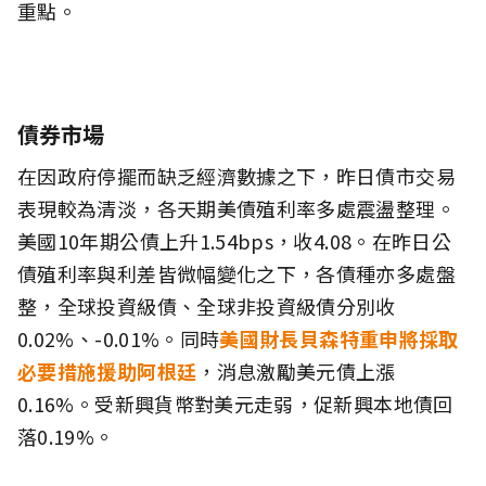
重點。
債券市場
在因政府停擺而缺乏經濟數據之下，昨日債市交易
表現較為清淡，各天期美債殖利率多處震盪整理。
美國10年期公債上升1.54bps，收4.08。在昨日公
債殖利率與利差皆微幅變化之下，各債種亦多處盤
整，全球投資級債、全球非投資級債分別收
0.02%、-0.01%。同時
美國財長貝森特重申將採取
必要措施援助阿根廷
，消息激勵美元債上漲
0.16%。受新興貨幣對美元走弱，促新興本地債回
落0.19%。