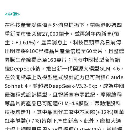
<中港>
在科技產業受惠海內外消息提振下，帶動港股週四
重新開市後突破27,000關卡，並再創年內新高(恒
生：+1.61%)。產業消息上，科技巨頭華為日前傳
出明年將910C昇騰晶片產量倍增至60萬片，且整體
昇騰生產線提高至160萬片；同時中國模型商智譜
繼DeepSeek後，推出新一代開源大模型GLM-4.6，
在公開標準上改模型程式設計能力已可對標Claude
Sonnet 4，並超過DeepSeek-V3.2-Exp，成為中國
最強程式設計模型，且智譜宣布寒武紀、摩爾線程
等晶片商產品已可配適GLM-4.6模型，帶動港股科
技板塊走升，其中晶圓代工廠中芯國際(+12%)與華
虹半導體(+7%)皆創下歷史新高。此外，摩根大通
大幅上調阿里巴巴ADR目標價(170→245)，該機構