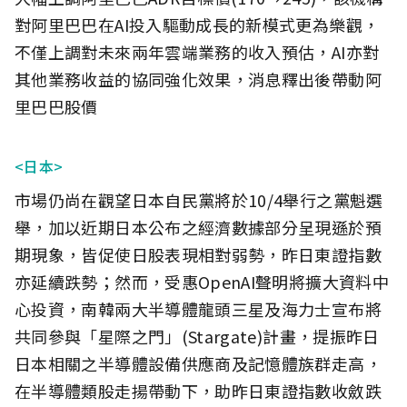
對阿里巴巴在AI投入驅動成長的新模式更為樂觀，
不僅上調對未來兩年雲端業務的收入預估，AI亦對
其他業務收益的協同強化效果，消息釋出後帶動阿
里巴巴股價
<日本>
市場仍尚在觀望日本自民黨將於10/4舉行之黨魁選
舉，加以近期日本公布之經濟數據部分呈現遜於預
期現象，皆促使日股表現相對弱勢，昨日東證指數
亦延續跌勢；然而，受惠OpenAI聲明將擴大資料中
心投資，南韓兩大半導體龍頭三星及海力士宣布將
共同參與「星際之門」(Stargate)計畫，提振昨日
日本相關之半導體設備供應商及記憶體族群走高，
在半導體類股走揚帶動下，助昨日東證指數收斂跌