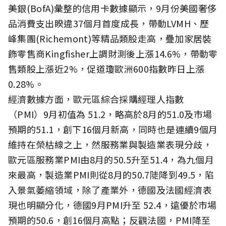
美銀(BofA)彙整的信用卡數據顯示，9月份美國奢侈
品消費支出睽違37個月首度成長，帶動LVMH、歷
峰集團(Richemont)等精品類股走高，疊加家居裝
飾零售商Kingfisher上調財測後上漲14.6%，帶動零
售類股上漲近2%，促道瓊歐洲600指數昨日上漲
0.28%。
經濟數據方面，歐元區綜合採購經理人指數
（PMI）9月初值為 51.2，略高於8月的51.0及市場
預期的51.1，創下16個月新高，同時也是連續9個月
維持在榮枯線之上，然服務業與製造業表現分歧，
歐元區服務業PMI由8月的50.5升至51.4，為九個月
來最高，製造業PMI則從8月的50.7陡降到49.5，陷
入景氣萎縮領域，除了產業外，德國及法國經濟表
現也明顯分化，德國9月PMI升至 52.4，遠優於市場
預期的50.6，創16個月高點；反觀法國，PMI降至