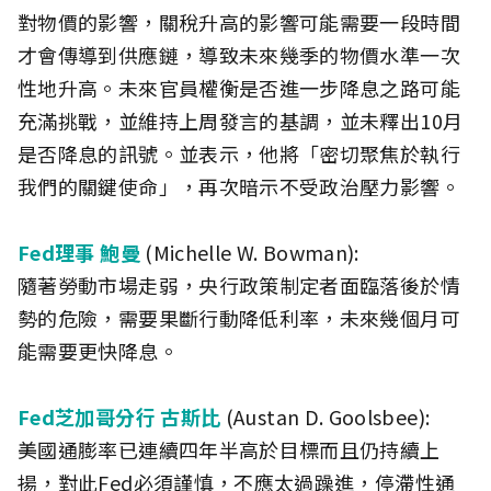
對物價的影響，關稅升高的影響可能需要一段時間
才會傳導到供應鏈，導致未來幾季的物價水準一次
性地升高。未來官員權衡是否進一步降息之路可能
充滿挑戰，並維持上周發言的基調，並未釋出10月
是否降息的訊號。並表示，他將「密切聚焦於執行
我們的關鍵使命」，再次暗示不受政治壓力影響。
Fed理事 鮑曼
(Michelle W. Bowman):
隨著勞動市場走弱，央行政策制定者面臨落後於情
勢的危險，需要果斷行動降低利率，未來幾個月可
能需要更快降息。
Fed芝加哥分行
古斯比
(Austan D. Goolsbee):
美國通膨率已連續四年半高於目標而且仍持續上
揚，對此Fed必須謹慎，不應太過躁進，停滯性通