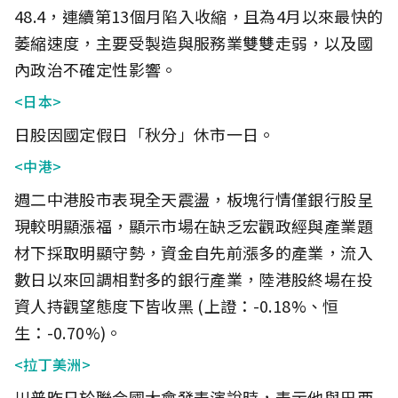
48.4，連續第13個月陷入收縮，且為4月以來最快的
萎縮速度，主要受製造與服務業雙雙走弱，以及國
內政治不確定性影響。
<日本>
日股因國定假日「秋分」休市一日。
<中港>
週二中港股市表現全天震盪，板塊行情僅銀行股呈
現較明顯漲福，顯示市場在缺乏宏觀政經與產業題
材下採取明顯守勢，資金自先前漲多的產業，流入
數日以來回調相對多的銀行產業，陸港股終場在投
資人持觀望態度下皆收黑 (上證：-0.18%、恒
生：-0.70%)。
<拉丁美洲>
川普昨日於聯合國大會發表演說時，表示他與巴西