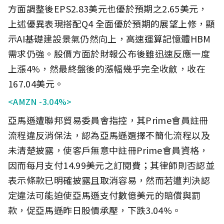
方面調整後EPS2.83美元也優於預期之2.65美元，
上述優異表現搭配Q4 全面優於預期的展望上修，顯
示AI基礎建設景氣仍然向上，高速運算記憶體HBM
需求仍強。股價方面於財報公布後雖迅速反應一度
上漲4%，然最終盤後的漲幅幾乎完全收斂，收在
167.04美元。
<AMZN -3.04%>
亞馬遜遭聯邦貿易委員會指控，其Prime會員註冊
流程違反消保法，認為亞馬遜選擇不簡化流程以及
未清楚披露，使客戶無意中註冊Prime會員資格，
因而每月支付14.99美元之訂閱費；其律師則否認並
表示條款已明確披露且取消容易，然而若遭判決認
定違法可能迫使亞馬遜支付數億美元的賠償與罰
款，促亞馬遜昨日股價承壓，下跌3.04%。