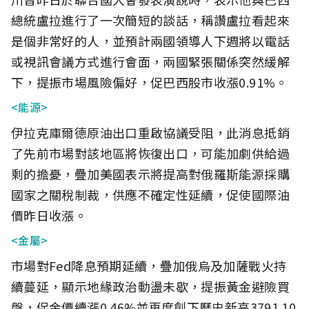
總統盧拉進行了一次簡短的談話，稱讚盧拉看起來
是個非常好的人，並預計兩國領導人下週將以電話
或視訊會議方式進行會面，兩國緊張關係突然緩解
下，提振市場風險偏好，促巴西股市收漲0.91%。
<能源>
伊拉克庫爾德原油出口重啟協議受阻，此消息抵銷
了先前市場對該地區將恢復出口，可能加劇供給過
剩的擔憂，疊加美國表示將提高對俄羅斯能源採購
國家之關稅制裁，供應不確定性延續，促使國際油
價昨日收漲。
<金屬>
市場對Fed降息預期延續，疊加俄烏及加薩戰火持
續蔓延，顯示地緣政治動盪未歇，提振黃金避險買
盤，促金價續漲0.46%並再度創下歷史新高3791.10