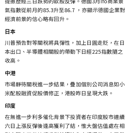
提振歷經三日跌勢的歐股反彈。德國3月Ifo商業景
氣指數從前月的85.3升至86.7 ，亦顯示德國企業對
經濟前景的信心略有回升。
日本
川普預告對等關稅將具彈性，加上日圓走貶，在日
本出口、半導體相關股的帶動下日經225指數隨之
收高。
中港
市場靜待關稅進一步結果，疊加個別公司消息如小
米配股融資促股價修正，港股昨日呈現大跌。
印度
在無進一步利多催化背景下投資者在印度股市連續
六日上漲反彈後逢高獲利了結，惟大盤估值處在相