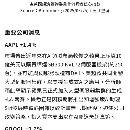
▲美國經濟諮詢委員會消費者信心指數
Source：Bloomberg (2025/03/25)，玉山整理
重要公司消息
AAPL +1.4%
市場傳出近年來在AI領域布局較慢之蘋果正斥資10
億美元以購買輝達GB300 NVL72伺服器機架(約250
台)，並可能與伺服器製造商Dell、美超微共同開發
大型伺服器集群，以支援生成式AI之應用，分析師
稱此舉顯示蘋果已正式加入大型伺服器集群的生成
式AI競賽。據悉正是因預期將推出知增強版AI助理
Siri發展時遭遇困難以致計畫無限期延後，迫使公司
改變策略，投入資本支出以在AI賽道急起直追。
GOOGL +1.7%