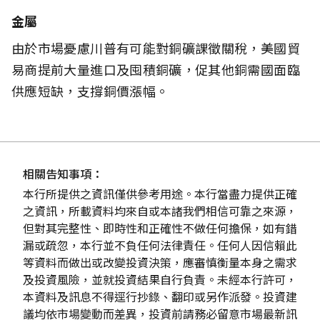
金屬
由於市場憂慮川普有可能對銅礦課徵關稅，美國貿
易商提前大量進口及囤積銅礦，促其他銅需國面臨
供應短缺，支撐銅價漲幅。
相關告知事項：
本行所提供之資訊僅供參考用途。本行當盡力提供正確
之資訊，所載資料均來自或本諸我們相信可靠之來源，
但對其完整性、即時性和正確性不做任何擔保，如有錯
漏或疏忽，本行並不負任何法律責任。任何人因信賴此
等資料而做出或改變投資決策，應審慎衡量本身之需求
及投資風險，並就投資結果自行負責。未經本行許可，
本資料及訊息不得逕行抄錄、翻印或另作派發。投資建
議均依市場變動而差異，投資前請務必留意市場最新訊