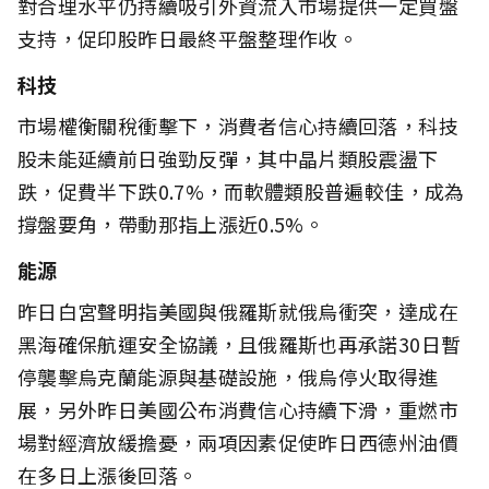
對合理水平仍持續吸引外資流入市場提供一定買盤
支持，促印股昨日最終平盤整理作收。
科技
市場權衡關稅衝擊下，消費者信心持續回落，科技
股未能延續前日強勁反彈，其中晶片類股震盪下
跌，促費半下跌0.7%，而軟體類股普遍較佳，成為
撐盤要角，帶動那指上漲近0.5%。
能源
昨日白宮聲明指美國與俄羅斯就俄烏衝突，達成在
黑海確保航運安全協議，且俄羅斯也再承諾30日暫
停襲擊烏克蘭能源與基礎設施，俄烏停火取得進
展，另外昨日美國公布消費信心持續下滑，重燃市
場對經濟放緩擔憂，兩項因素促使昨日西德州油價
在多日上漲後回落。