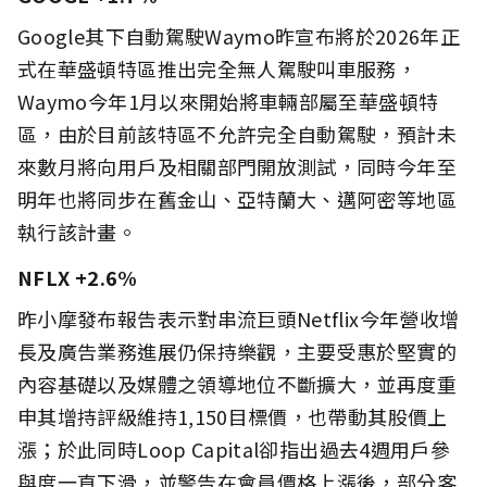
Google其下自動駕駛Waymo昨宣布將於2026年正
式在華盛頓特區推出完全無人駕駛叫車服務，
Waymo今年1月以來開始將車輛部屬至華盛頓特
區，由於目前該特區不允許完全自動駕駛，預計未
來數月將向用戶及相關部門開放測試，同時今年至
明年也將同步在舊金山、亞特蘭大、邁阿密等地區
執行該計畫。
NFLX +2.6%
昨小摩發布報告表示對串流巨頭Netflix今年營收增
長及廣告業務進展仍保持樂觀，主要受惠於堅實的
內容基礎以及媒體之領導地位不斷擴大，並再度重
申其增持評級維持1,150目標價，也帶動其股價上
漲；於此同時Loop Capital卻指出過去4週用戶參
與度一直下滑，並警告在會員價格上漲後，部分客