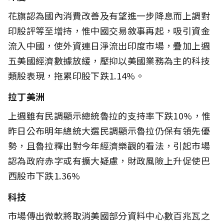
花旗認為國內消費改善及有望進一步降息而上調對
印股評等至增持，惟中國交易敘事再起，吸引資金
流入中國，使外資連日淨流出印度市場，疊加上週
五美國經濟數據放緩，壓抑以美國業務為主的科技
類股表現，拖累印股下跌1.14%。
拉丁美洲
上週雖有民調顯示總統魯拉的支持率下跌10%，惟
昨日公布明年總統大選民調顯示魯拉仍保有領先優
勢，且魯拉釋出對今年經濟樂觀的看法，引起市場
認為政府赤字或有擴大疑慮，財政風險上升促使巴
西股市下跌1.36%
科技
市場傳出微軟將取消美國部分資料中心數百兆瓦之