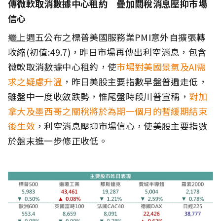
傳微軟取消數據中心租約 疊加關稅消息壓抑市場
信心
繼上週五公布之標普美國服務業PMI意外自擴張轉
收縮(初值:49.7)，昨日市場再傳出利空消息，包含
微軟取消數據中心租約，使
市場對美國景氣及AI需
求之疑慮升溫
，昨日美股主要指數早盤普遍走低，
雖盤中一度收斂跌勢，惟尾盤時段川普宣稱，
對加
拿大及墨西哥之關稅將於為期一個月的暫緩期結束
後生效
，利空消息壓抑市場信心，使美股主要指數
於盤末進一步修正收低。