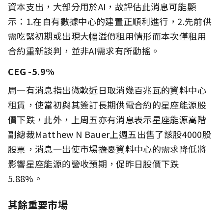
資本支出，大部分用於AI，故評估此消息可能顯
示：1.在自有數據中心的建置正順利進行，2.先前供
需吃緊初期或出現大幅溢價租用情形而本次僅租用
合約重新談判，並非AI需求有所動搖。
CEG -5.9%
周一有消息指出微軟近日取消幾百兆瓦的資料中心
租賃，使當初與其簽訂長期供電合約的星座能源股
價下跌，此外，上周五亦有消息表示星座能源高階
副總裁Matthew N Bauer上週五出售了該股4000股
股票，消息一出使市場擔憂資料中心的需求降低將
影響星座能源的營收預期，促昨日股價下跌
5.88%。
其餘重要市場