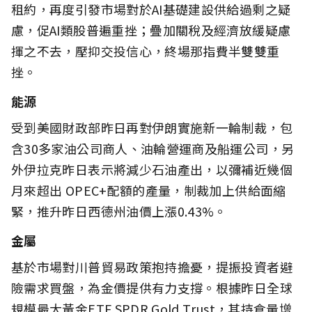
租約，再度引發市場對於AI基礎建設供給過剩之疑
慮，促AI類股普遍重挫；疊加關稅及經濟放緩疑慮
揮之不去，壓抑交投信心，終場那指費半雙雙重
挫。
能源
受到美國財政部昨日再對伊朗實施新一輪制裁，包
含30多家油公司商人、油輪營運商及船運公司，另
外伊拉克昨日表示將減少石油產出，以彌補近幾個
月來超出 OPEC+配額的產量，制裁加上供給面縮
緊，推升昨日西德州油價上漲0.43%。
金屬
基於市場對川普貿易政策抱持擔憂，提振投資者避
險需求買盤，為金價提供有力支撐。根據昨日全球
規模最大黃金ETF SPDR Gold Trust，其持倉量增