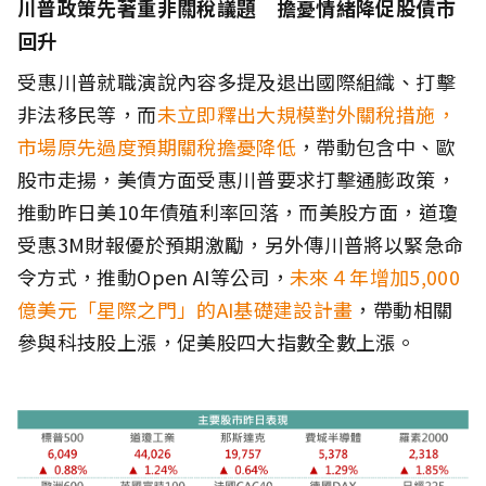
川普政策先著重非關稅議題 擔憂情緒降促股債市
回升
受惠川普就職演說內容多提及退出國際組織、打擊
非法移民等，而
未立即釋出大規模對外關稅措施，
市場原先過度預期關稅擔憂降低
，帶動包含中、歐
股市走揚，美債方面受惠川普要求打擊通膨政策，
推動昨日美10年債殖利率回落，而美股方面，道瓊
受惠3M財報優於預期激勵，另外傳川普將以緊急命
令方式，推動Open AI等公司，
未來４年增加5,000
億美元「星際之門」的AI基礎建設計畫
，帶動相關
參與科技股上漲，促美股四大指數全數上漲。