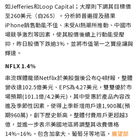
如Jefferies和Loop Capital；大摩則下調其目標價
至260美元（自265）。分析師普遍提及蘋果
iPhone銷售動能不佳、未受AI熱潮所推動、中國市
場競爭激烈等因素，使其股價後續上行動能受壓
抑，昨日股價下跌逾3%，並將市值第一之寶座讓與
輝達。
NFLX 1.4%
串流媒體龍頭Netflix於美股盤後公布Q4財報，整體
營收達102.5億美元、EPS為4.27美元，雙雙優於市
場預期(101.1億/4.2美元)，其中受惠於產品內容改
進及季節性因素，使得上季新增用戶達1,900萬(預
期960萬)，創下歷史新高，整體付費用戶更超越3
億，並進一步表示美國地區將調整其收費價格
14%~16%，包含加拿大、葡萄牙等地區，
展望部