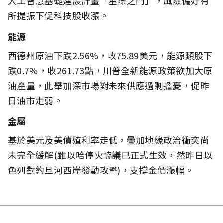
人工智慧基礎建設計畫「星際之門」，風險偏好有
所提振下促科技股收漲。
能源
西德州原油下跌2.56%，收75.89美元，能源類股下
跌0.7%，收261.73點，川普全新能源政策欲加大原
油產量，此舉加深市場對未來供應過剩擔憂，促昨
日油市走弱。
金屬
基於美元及美債殖利率走低，疊加地緣政治衝突尚
未完全緩解(雖以哈停火協議已正式生效，然昨日以
色列對約旦河西岸發動攻擊)，支撐金價漲幅。