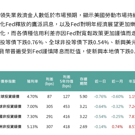
領失業救濟金人數低於市場預期，顯示美國勞動市場持
化Fed釋放的鷹派訊息，以及Fed對明年經濟展望更加
化，而各債種信用利差亦因Fed對寬鬆政策更加謹慎而
投等債下跌0.76%、全球非投等債下跌0.54%、新興美
興貨幣普遍受到Fed謹慎降息而貶值，使新興本地債下跌0.