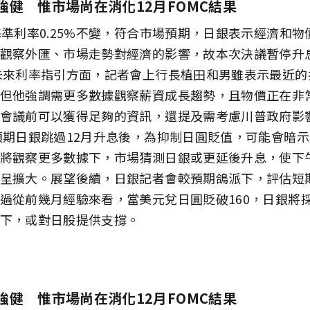
強健 惟市場尚在消化12月FOMC結果
基準利率0.25%不變，符合市場預期，日銀表示經濟和
觀察外匯、市場走勢對經濟的影響，故本次決議暫停升
未來利率指引方面，記者會上行長植田和男雖表示最近的
但他強調需更多數據觀察薪資成長趨勢，且物價正在非
會議前可以獲得足夠的資訊，還提及需考慮川普政府影
預期日銀跳過12月升息後，為抑制日圓貶值，可能會暗示
將觀察更多數據下，市場猜測日銀或更延後升息，使下
呈擴大。展望後續，日銀記者會較預期鴿派下，評估短
過從前幾月經驗來看，當美元兌日圓貶破160，日銀將
下，或對日股提供支撐。
%
強健 惟市場尚在消化12月FOMC結果