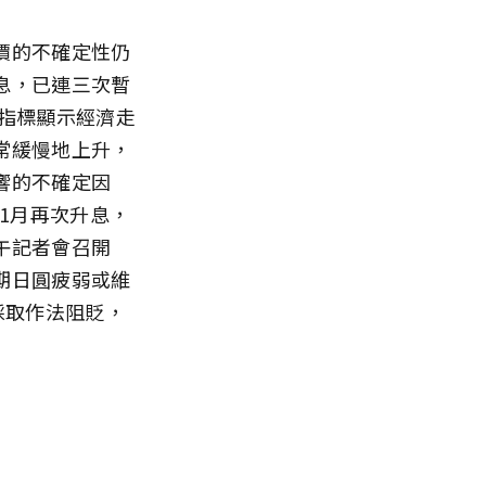
物價的不確定性仍
息，已連三次暫
指標顯示經濟走
常緩慢地上升，
響的不確定因
1月再次升息，
午記者會召開
期日圓疲弱或維
採取作法阻貶，