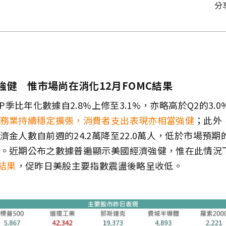
分
強健 惟市場尚在消化12月FOMC結果
DP季比年化數據自2.8%上修至3.1%，亦略高於Q2的3.0
務業持續穩定擴張，消費者支出表現亦相當強健
；此外，
金人數自前週的24.2萬降至22.0萬人，低於市場預期的
。近期公布之數據普遍顯示美國經濟強健，惟在此情況
結果
，促昨日美股主要指數震盪後略呈收低。