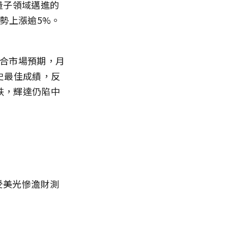
於量子領域邁進的
勢上漲逾5%。
致符合市場預期，月
史最佳成績，反
跌，輝達仍陷中
受美光慘澹財測