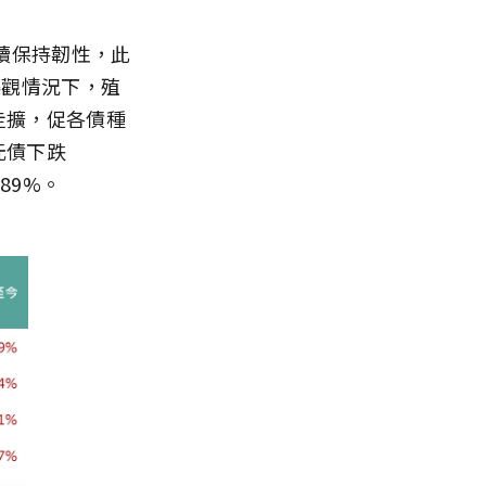
續保持韌性，此
樂觀情況下，殖
走擴，促各債種
元債下跌
89%。