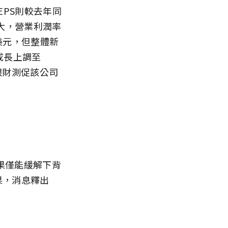
EPS則較去年同
擴大，營業利潤率
億美元，但整體新
成長上調至
亮眼財測促該公司
效果僅能緩解下背
效果，消息釋出