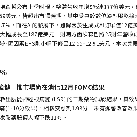
廠埃森哲公布上季財報，整體營收年增9%達177億美元，
3.59美元，皆超出市場預期，其中受惠於數位轉型服務
.7%，而在AI的發展下，雖歸因於生成式AI訂單僅12
大幅成長至187億美元，財測方面埃森哲將25財年營收
量外匯因素EPS則小幅下修至12.55-12.91美元，本次
4%
強健 惟市場尚在消化12月FOMC結果
釋出腰骶神經根病變 (LSR) 的二期藥物試驗結果，其
疼痛(1-10分效果)，相較安慰劑1.98分，未有顯著改善
泰製藥股價大幅下跌11%。