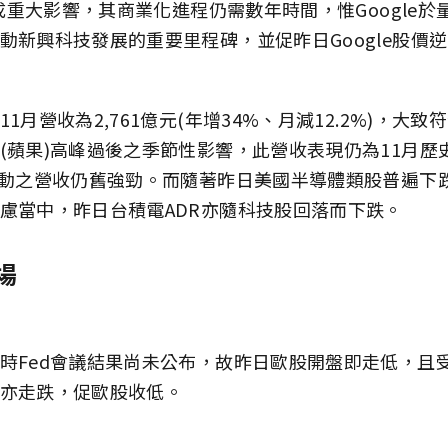
務造成重大影響，其商業化進程仍需數年時間，惟Google
動新興科技發展的重要里程碑，並促昨日Google股價逆
1月營收為2,761億元(年增34%、月減12.2%)，大
(蘋果)高峰過後之季節性影響，此營收表現仍為11月歷
帶動之營收仍舊強勁。而隨著昨日美國半導體類股普遍下
慮當中，昨日台積電ADR亦隨科技股回落而下跌。
場
時Fed會議結果尚未公布，故昨日歐股開盤即走低，且
亦走跌，促歐股收低。