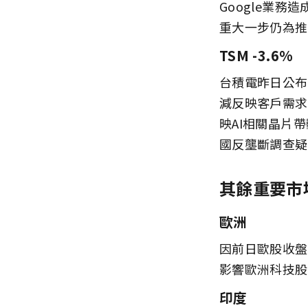
Google業
重大一步仍為推
TSM -3.6%
台積電昨日公布1
減反映客戶需求
映AI相關晶片
國反壟斷調查疑
其餘重要市
歐洲
因前日歐股收盤
影響歐洲科技股
印度