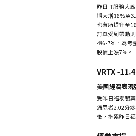
昨日IT服務大
期大增16%至
也有所提升至16
訂單受到帶動則
4%-7%，為考
股價上漲7%。
VRTX -11.
美國經濟表現
受昨日福泰製藥
痛患者2.02分
後，拖累昨日福
債券市場