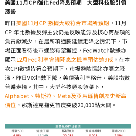
美國11月CPI強化Fed降息預期 大型科技股引領
漲勢
昨日
美國11月CPI數據大致符合市場所預期
，11月
CPI年比數據反彈主要仍是反映能源及核心商品項的
負貢獻減少，在居所項通膨延續走降之情況下，市
場正面看待後市通膨有望獲控，FedWatch數據亦
顯示
12月Fed利率會議降息之機率預估逾9成
。在本
次CPI數據皆符合預期下，市場避險情緒亦隨之降
溫，昨日VIX指數下降，美債殖利率略升，美股指數
普遍走揚。其中，大型科技類股領漲下，
Alphabet、特斯拉、Meta及亞馬遜皆創歷史新高
價位
，那斯達克指更首度突破20,000點大關。