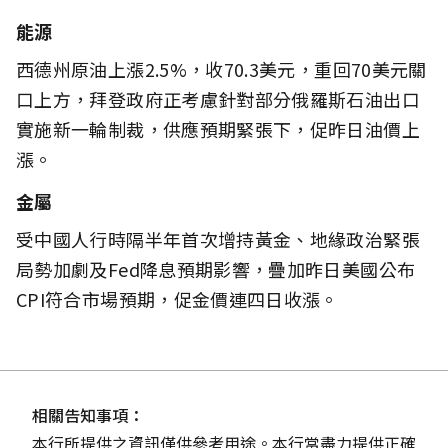
能源
西德州原油上漲2.5%，收70.3美元，重回70美元關
口上方，拜登政府正考慮針對部分俄羅斯石油出口
實施新一輪制裁，供應預期緊張下，促昨日油價上
漲。
金屬
受中國人行時隔半年首次增持黃金、地緣政治緊張
局勢加劇及Fed降息預期影響，疊加昨日美國公布
CPI符合市場預期，促金價連四日收漲。
相關告知事項：
本行所提供之資訊僅供參考用途。本行當盡力提供正確