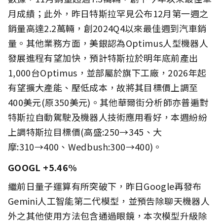
月成績；此外，昨日特斯拉罕見公布12月第一週之
銷量高達2.2萬輛，創2024Q4以來最佳週到汽車銷
量。其他業務方面，美銀認為Optimus人型機器人
發展進程有望加快，預計特斯拉於明年底前產出
1,000台Optimus，並部屬於旗下工廠，2026年起
有望擴大產能、壓低成本，故將其目標價上調至
400美元(原350美元)。其他華爾街分析師亦普遍對
特斯拉自動駕駛及機器人技術應用看好，本週紛紛
上調特斯拉目標價(高盛:250→345、大
摩:310→400、Wedbush:300→400)。
GOOGL +5.46%
繼前日量子運算有所突破下，昨日Google再發布
Gemini人工智能第二代模型，並預告除聊天機器人
外之其他使用方法包含通過眼鏡，本次模型升級除