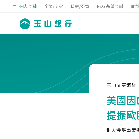
:::
個人金融
企業/商家
私銀/亞資
ESG 永續金融
關
:::
玉山文章總覽
美國因
提振歐
個人金融事業總