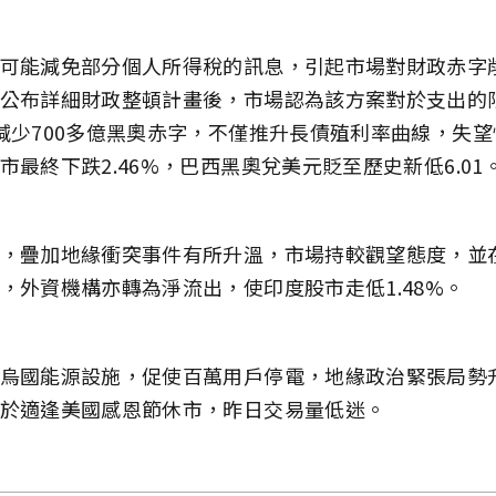
可能減免部分個人所得稅的訊息，引起市場對財政赤字
公布詳細財政整頓計畫後，市場認為該方案對於支出的
減少700多億黑奧赤字，不僅推升長債殖利率曲線，失
市最終下跌2.46%，巴西黑奧兌美元貶至歷史新低6.01
，疊加地緣衝突事件有所升溫，市場持較觀望態度，並
，外資機構亦轉為淨流出，使印度股市走低1.48%。
烏國能源設施，促使百萬用戶停電，地緣政治緊張局勢
於適逢美國感恩節休市，昨日交易量低迷。