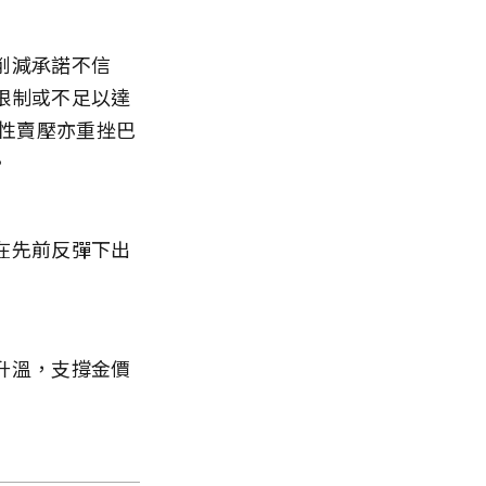
削減承諾不信
限制或不足以達
望性賣壓亦重挫巴
。
在先前反彈下出
升溫，支撐金價