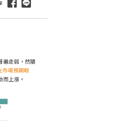
享
普遍走弱，然隨
先市場預期輕
動而上漲。