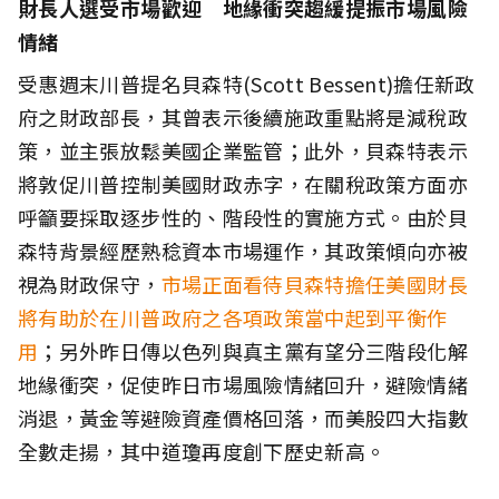
財長人選受市場歡迎 地緣衝突趨緩提振市場風險
情緒
受惠週末川普提名貝森特(Scott Bessent)擔任新政
府之財政部長，其曾表示後續施政重點將是減稅政
策，並主張放鬆美國企業監管；此外，貝森特表示
將敦促川普控制美國財政赤字，在關稅政策方面亦
呼籲要採取逐步性的、階段性的實施方式。由於貝
森特背景經歷熟稔資本市場運作，其政策傾向亦被
視為財政保守，
市場正面看待貝森特擔任美國財長
將有助於在川普政府之各項政策當中起到平衡作
用
；另外昨日傳以色列與真主黨有望分三階段化解
地緣衝突，促使昨日市場風險情緒回升，避險情緒
消退，黃金等避險資產價格回落，而美股四大指數
全數走揚，其中道瓊再度創下歷史新高。