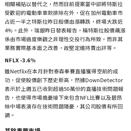
相關補貼以替代之，然而目前提案當中卻將特斯拉
受歡迎的電動車車款排除在外，促在加州電動車市
占近一半之特斯拉昨日股價由漲轉跌，終場大跌近
4%。此外，瑞銀昨日發表報告，稱特斯拉股價飆漲
係由市場過度樂觀之非理性交投行為所致，而非其
業務實際基本面之改善，故堅定維持賣出評等。
NFLX -3.6%
雖Netflix在本月針對泰森拳賽直播獲得空前的成
功，促使股價創下歷史新高，然據DownDetector
表示於上週五已收到超過50萬份的直播技術問題報
告，也使得市場擔憂接下來包含NFL比賽以及碧昂
絲中場表演存在技術問題隱憂，其公司股價有所回
調。
其餘重要市場