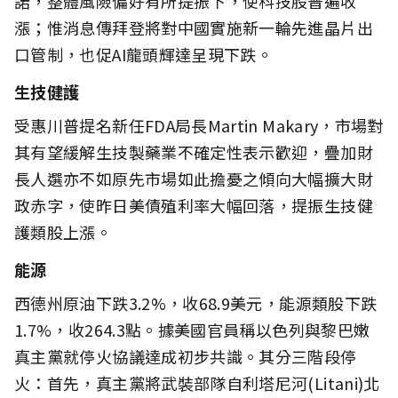
諾，整體風險偏好有所提振下，使科技股普遍收
漲；惟消息傳拜登將對中國實施新一輪先進晶片出
口管制，也促AI龍頭輝達呈現下跌。
生技健護
受惠川普提名新任FDA局長Martin Makary，市場對
其有望緩解生技製藥業不確定性表示歡迎，疊加財
長人選亦不如原先市場如此擔憂之傾向大幅擴大財
政赤字，使昨日美債殖利率大幅回落，提振生技健
護類股上漲。
能源
西德州原油下跌3.2%，收68.9美元，能源類股下跌
1.7%，收264.3點。據美國官員稱以色列與黎巴嫩
真主黨就停火協議達成初步共識。其分三階段停
火：首先，真主黨將武裝部隊自利塔尼河(Litani)北