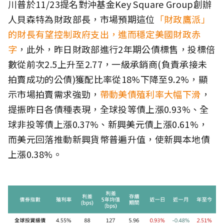
川普於11/23提名對沖基金Key Square Group創辦
人貝森特為財政部長，市場預期這位
「財政鷹派」
的財長有望控制政府支出，進而穩定美國財政赤
字
，此外，昨日財政部進行2年期公債標售，投標倍
數從前次2.5上升至2.77，一級承銷商(負責承接未
拍賣成功的公債)獲配比率從18%下降至9.2%，顯
示市場拍賣需求強勁，
帶動美債殖利率大幅下滑
，
提振昨日各債種表現，全球投等債上漲0.93%、全
球非投等債上漲0.37%、新興美元債上漲0.61%，
而美元回落推動新興貨幣普遍升值，使新興本地債
上漲0.38%。