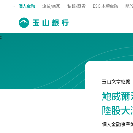
:::
個人金融
企業/商家
私銀/亞資
ESG 永續金融
關
:::
玉山文章總覽
鮑威爾
陸股大
個人金融事業總