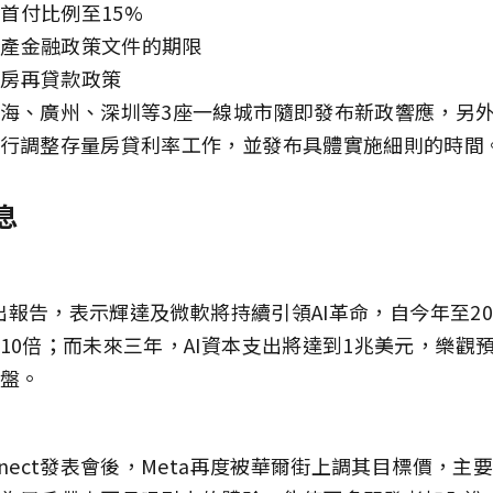
低首付比例至15%
房地產金融政策文件的期限
住房再貸款政策
海、廣州、深圳等3座一線城市隨即發布新政響應，另外
行調整存量房貸利率工作，並發布具體實施細則的時間
息
3%
h出報告，表示輝達及微軟將持續引領AI革命，自今年至20
10倍；而未來三年，AI資本支出將達到1兆美元，樂觀
盤。
%
nect發表會後，Meta再度被華爾街上調其目標價，主要