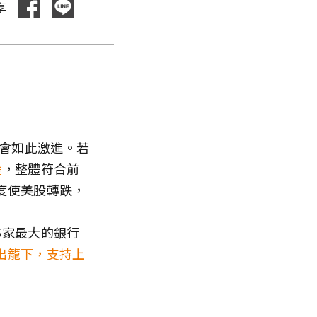
享
還會如此激進。若
陸
，整體符合前
度使美股轉跌，
6家最大的銀行
出籠下，支持上