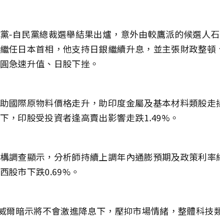
黨-自民黨總裁選舉結果出爐，意外由較鷹派的候選人
繼任日本首相，他支持日銀繼續升息，並主張財政整頓
圓急速升值、日股下挫。
助國際原物料價格走升，助印度金屬及基本材料類股走
下，印股受投資者逢高賣出影響走跌1.49%。
構調查顯示，分析師持續上調年內通膨預期及政策利率
西股市下跌0.69%。
鮑威爾暗示將不會激進降息下，壓抑市場情緒，整體科技