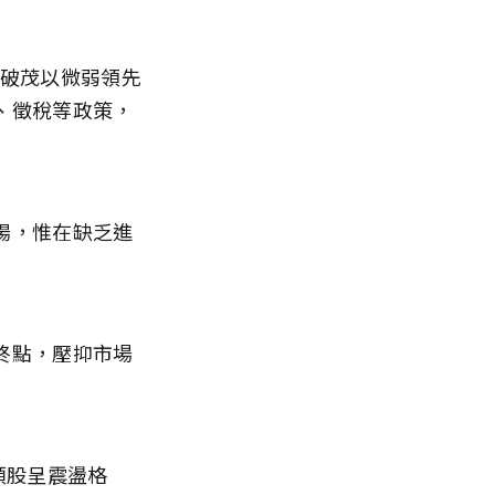
石破茂以微弱領先
、徵稅等政策，
揚，惟在缺乏進
終點，壓抑市場
類股呈震盪格