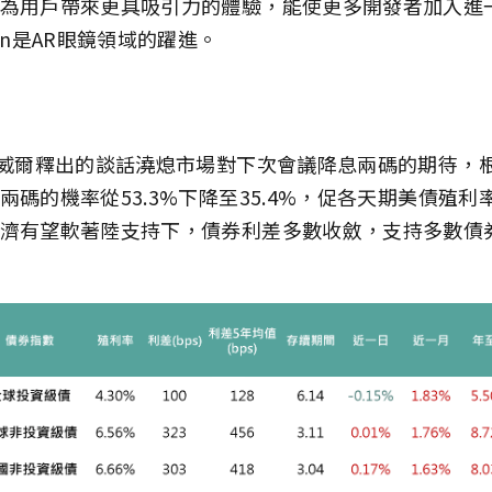
為用戶帶來更具吸引力的體驗，能使更多開發者加入進
on是AR眼鏡領域的躍進。
鮑威爾釋出的談話澆熄市場對下次會議降息兩碼的期待，根據F
兩碼的機率從53.3%下降至35.4%，促各天期美債殖
濟有望軟著陸支持下，債券利差多數收斂，支持多數債