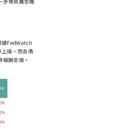
一步帶來廣告機
edWatch
利率上揚。而各債
券報酬走揚。