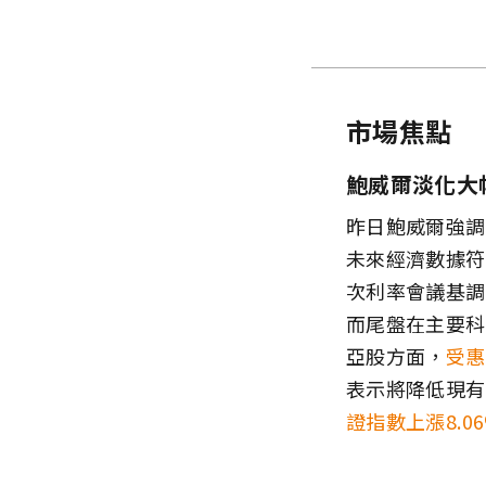
市場焦點
鮑威爾淡化大
昨日鮑威爾強調
未來經濟數據符
次利率會議基調
而尾盤在主要科
亞股方面，
受惠
表示將降低現有
證指數上漲8.0