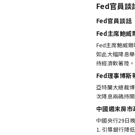
Fed官員
Fed官員談話
Fed主席鮑威爾 
Fed主席鮑威
如此大幅降息舉
持經濟軟著陸。
Fed理事博斯蒂克
亞特蘭大總裁博
次降息兩碼持開
中國週末房市
中國央行29日
1. 引導銀行降