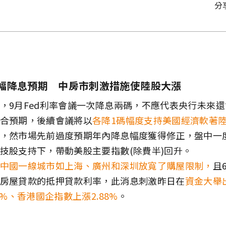
分
幅降息預期 中房市刺激措施使陸股大漲
，9月Fed利率會議一次降息兩碼，不應代表央行未來
合預期，後續會議將以
各降1碼幅度支持美國經濟軟著
，然市場先前過度預期年內降息幅度獲得修正，盤中一
技股支持下，帶動美股主要指數(除費半)回升。
中國一線城市如上海、廣州和深圳放寬了購屋限制，
且
房屋貸款的抵押貸款利率，此消息刺激昨日在
資金大舉
6%、香港國企指數上漲2.88%
。