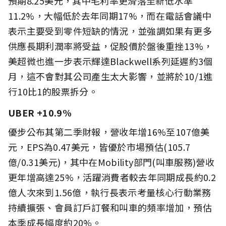
預期8.25美元，其中毛利率更滑落至新低水準
11.2%，大幅低於去年同期17%，而在電話會議中
表示主要受到零件短缺的情況，並強調如果有更多
供應長期利潤率將受益，促股價於盤後重挫13%，
美超微也進一步表示輝達Blackwell系列延遲約3個
月，這不會對其公司產生太大影響，並將於10/1進
行10比1的股票拆分。
UBER +10.9%
優步公布其第二季財報，營收年增16%至107億美
元，EPS為0.47美元，皆優於市場預估(105.7
億/0.31美元)，其中在Mobility部門(叫車服務)營收
更年增高達25%，活躍消費者較去年同期成長約0.2
億人次來到1.56億，執行長表示考量核心行動業務
持續擴張、會員訂戶訂餐和叫車的頻率增加，預估
本季成長幅度約20%。