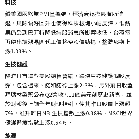
科技
繼美國服務業PMI呈擴張，經濟衰退擔憂有所消
退，風險偏好回升也使得科技板塊小幅反彈，惟蘋
果仍受到巴菲特降低持股消息所影響收低，台積電
再傳出調漲晶圓代工價格使股價勁揚，整體那指上
漲1.03%。
生技健護
隨昨日市場對美股拋售暫緩，跌深生技健護個股反
彈，包含禮來、諾和諾德上漲2-3%，另外前日收盤
拜瑪林製藥公布Q2營收7.12億美元創歷史新高，並
於財報後上調全年財測指引，使其昨日股價上漲超
7%，推升昨日NBI生技指數上漲0.38%、MSCI世界
健護醫療指數上漲0.64%。
能源