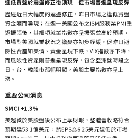
逢低買盤於震盪修正後湧現 促市場普遍呈現反彈
歷經近日大幅度的震盪修正，昨日市場之逢低買盤
資金隨而湧現；在週一美國公布之ISM服務業PMI重
返擴張後，其細項就業指數亦呈擴張並高於預期，
市場對美國就業狀況之擔憂亦初步紓緩，促昨日避
險性資產如美債、黃金呈現下跌，VIX指數亦下降，
而風險性資產則普遍呈現反彈，包含亞洲盤時段之
日、台、韓股市漲幅明顯，美股主要指數亦呈上
漲。
重要公司消息
SMCI +1.3%
美超微於美股盤後公布上季財報，整體營收略符合
預期達53.1億美元，然EPS為6.25美元遠低於市場