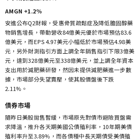
AMGN +1.2%
安進公布Q2財報，受惠骨質疏鬆症及降低膽固醇藥
物銷售增長，帶動營收84億美元優於市場預估83.6
億美元，而EPS 4.97美元小幅低於市場預估4.98美
元，另外財測指引方面上調全年銷售指引下限3億美
元，達到328億美元至338億美元，並上調全年資本
支出用於減肥藥研發，然因未提供減肥藥進一步數
據，市場部分失望賣壓，使其股價盤後下跌
2.11%。
債券市場
隨昨日美股拋售暫緩，市場原先對債市避險買盤需
求降溫，推升各天期美國公債殖利率，10年期美債
殖利率升至3.89%，而各債種中長天期債受美債殖