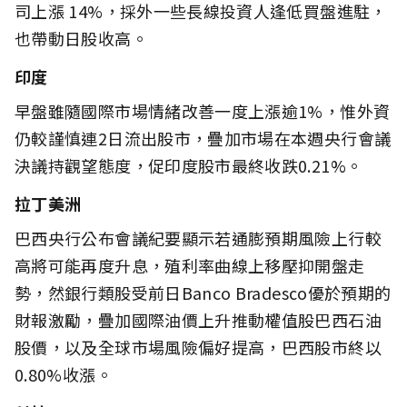
司上漲 14%，採外一些長線投資人逢低買盤進駐，
也帶動日股收高。
印度
早盤雖隨國際市場情緒改善一度上漲逾1%，惟外資
仍較謹慎連2日流出股市，疊加市場在本週央行會議
決議持觀望態度，促印度股市最終收跌0.21%。
拉丁美洲
巴西央行公布會議紀要顯示若通膨預期風險上行較
高將可能再度升息，殖利率曲線上移壓抑開盤走
勢，然銀行類股受前日Banco Bradesco優於預期的
財報激勵，疊加國際油價上升推動權值股巴西石油
股價，以及全球市場風險偏好提高，巴西股市終以
0.80%收漲。