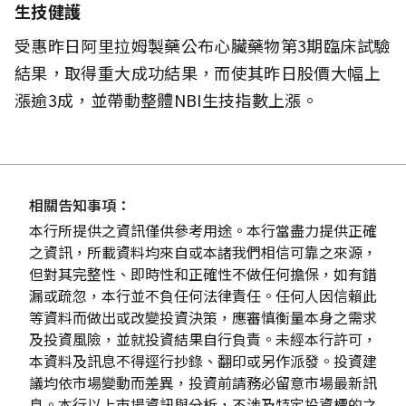
生技健護
受惠昨日阿里拉姆製藥公布心臟藥物第3期臨床試驗
結果，取得重大成功結果，而使其昨日股價大幅上
漲逾3成，並帶動整體NBI生技指數上漲。
相關告知事項：
本行所提供之資訊僅供參考用途。本行當盡力提供正確
之資訊，所載資料均來自或本諸我們相信可靠之來源，
但對其完整性、即時性和正確性不做任何擔保，如有錯
漏或疏忽，本行並不負任何法律責任。任何人因信賴此
等資料而做出或改變投資決策，應審慎衡量本身之需求
及投資風險，並就投資結果自行負責。未經本行許可，
本資料及訊息不得逕行抄錄、翻印或另作派發。投資建
議均依市場變動而差異，投資前請務必留意市場最新訊
息。本行以上市場資訊與分析，不涉及特定投資標的之