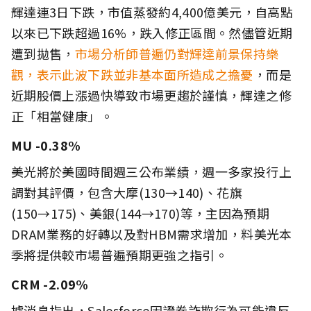
輝達連3日下跌，市值蒸發約4,400億美元，自高點
以來已下跌超過16%，跌入修正區間。然儘管近期
遭到拋售，
市場分析師普遍仍對輝達前景保持樂
觀，表示此波下跌並非基本面所造成之擔憂
，而是
近期股價上漲過快導致市場更趨於謹慎，輝達之修
正「相當健康」。
MU -0.38%
美光將於美國時間週三公布業績，週一多家投行上
調對其評價，包含大摩(130→140)、花旗
(150→175)、美銀(144→170)等，主因為預期
DRAM業務的好轉以及對HBM需求增加，料美光本
季將提供較市場普遍預期更強之指引。
CRM -2.09%
據消息指出，Salesforce因證券詐欺行為可能違反