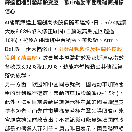
輝達回檔引發類股賣壓 歐中電動車關稅磋商提振
信心
AI龍頭輝達上週創高後股價隨即連摔3日，6/24繼續
大跌6.68%陷入修正區間(自前波高點拉回超過
10%)，拖累AI供應鏈中台積電、美超微、Arm、
Dell等同步大幅修正，
引發AI概念股及相關科技股
獲利了結賣壓
，致費城半導體指數及那斯達克指數
各收跌3.02%及1.09%，動能亦暫輪動至其他漲勢
落後族群。
另一方面，歐盟和中國同意就對中國電動車加徵關
稅的計劃進行磋商，帶動汽車類股領漲(漲1.5%)。
此外，法國目前最新民調顯示極右翼的國民聯盟支
持率領先，而先前市場擔憂若極右翼領導國會可能
會肆意擴張財政支出；不過該黨可能競選法國財政
部長的候選人菲利普·唐吉昨日表示，國民聯盟領