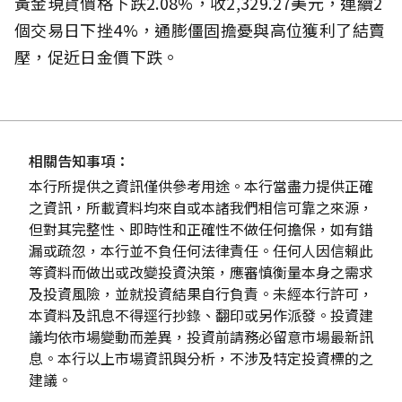
黃金現貨價格下跌2.08%，收2,329.27美元，連續2
個交易日下挫4%，通膨僵固擔憂與高位獲利了結賣
壓，促近日金價下跌。
相關告知事項：
本行所提供之資訊僅供參考用途。本行當盡力提供正確
之資訊，所載資料均來自或本諸我們相信可靠之來源，
但對其完整性、即時性和正確性不做任何擔保，如有錯
漏或疏忽，本行並不負任何法律責任。任何人因信賴此
等資料而做出或改變投資決策，應審慎衡量本身之需求
及投資風險，並就投資結果自行負責。未經本行許可，
本資料及訊息不得逕行抄錄、翻印或另作派發。投資建
議均依市場變動而差異，投資前請務必留意市場最新訊
息。本行以上市場資訊與分析，不涉及特定投資標的之
建議。