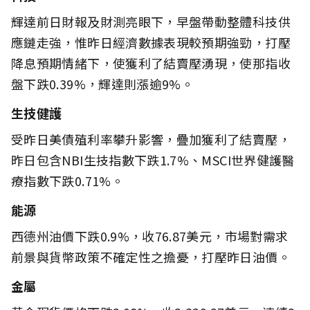
輝達前日財報及財測亮眼下，早盤帶動整體科技供
應鏈走強，惟昨日經濟數據表現較預期強勁，打壓
降息預期情緒下，使獲利了結賣壓湧現，使那指收
盤下跌0.39%，輝達則漲逾9%。
生技健護
受昨日美債殖利率攀升影響，疊加獲利了結賣壓，
昨日包含NBI生技指數下跌1.7%、MSCI世界健護醫
療指數下跌0.71%。
能源
西德州油價下跌0.9%，收76.87美元，市場對需求
前景與貨幣政策不確定性之擔憂，打壓昨日油價。
金屬