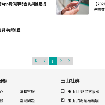
App提供即時查詢與推播提
【20
准機會
信貸申請流程
1
服務
玉山社群
心
聯繫客服
玉山 LINE官方帳號
服
常見問題
玉山 招財納福喵喵