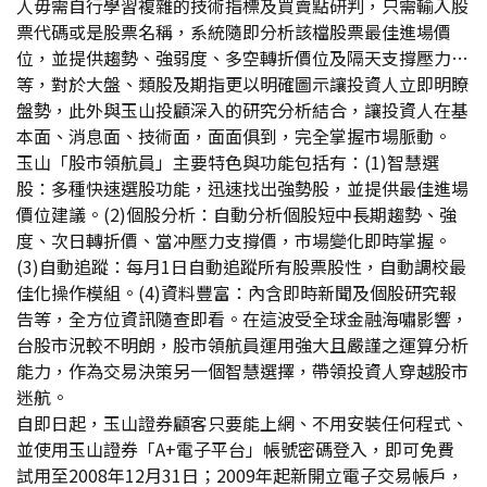
人毋需自行學習複雜的技術指標及買賣點研判，只需輸入股
票代碼或是股票名稱，系統隨即分析該檔股票最佳進場價
位，並提供趨勢、強弱度、多空轉折價位及隔天支撐壓力…
等，對於大盤、類股及期指更以明確圖示讓投資人立即明瞭
盤勢，此外與玉山投顧深入的研究分析結合，讓投資人在基
本面、消息面、技術面，面面俱到，完全掌握市場脈動。
玉山「股市領航員」主要特色與功能包括有：(1)智慧選
股：多種快速選股功能，迅速找出強勢股，並提供最佳進場
價位建議。(2)個股分析：自動分析個股短中長期趨勢、強
度、次日轉折價、當冲壓力支撐價，市場變化即時掌握。
(3)自動追蹤：每月1日自動追蹤所有股票股性，自動調校最
佳化操作模組。(4)資料豐富：內含即時新聞及個股研究報
告等，全方位資訊隨查即看。在這波受全球金融海嘯影響，
台股市況較不明朗，股市領航員運用強大且嚴謹之運算分析
能力，作為交易決策另一個智慧選擇，帶領投資人穿越股市
迷航。
自即日起，玉山證券顧客只要能上網、不用安裝任何程式、
並使用玉山證券「A+電子平台」帳號密碼登入，即可免費
試用至2008年12月31日；2009年起新開立電子交易帳戶，