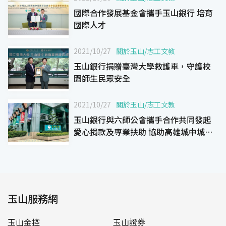
國際合作發展基金會攜手玉山銀行 培育
國際人才
2021/10/27
關於玉山
/
志工文教
玉山銀行捐贈臺灣大學救護車，守護校
園師生民眾安全
2021/10/27
關於玉山
/
志工文教
玉山銀行與六師公會攜手合作共同發起
愛心捐款及專業扶助 協助高雄城中城受
災戶
玉山服務網
玉山金控
玉山證券