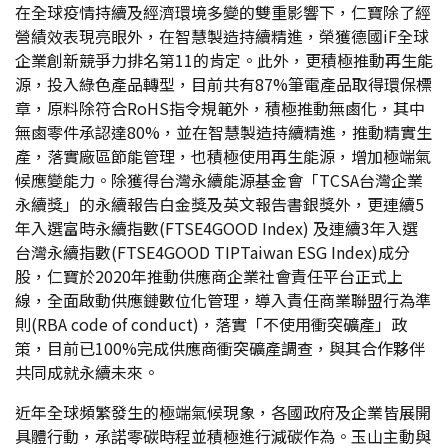
在全球疫情持續及經濟環境多變的雙重影響下，仁寶除了經
營績效表現亮眼外，在智慧製造持續精進，榮獲德國iF全球
企業創新競爭力排名第11的肯定。此外，更積極推動再生能
源，投入綠色產品轉型，目前共有87%筆電產品取得環保標
章，原料除符合RoHS指令規範外，積極推動無鹵化，其中
無鹵零件承認達80%，並在智慧製造持續精進，推動精實生
產，落實廠區節能管理，也積極使用再生能源，增加極端氣
候應變能力。除獲得台灣永續能源基金會「TCSA台灣企業
永續獎」的永續報告白金獎及英文報告書銀獎外，更連續5
年入選富時永續指數(FTSE4GOOD Index) 及連續3年入選
台灣永續指數(FTSE4GOOD TIPTaiwan ESG Index)成分
股，仁寶於2020年推動供應商企業社會責任平台正式上
線，全面啟動供應鏈數位化管理，導入責任商業聯盟行為準
則(RBA code of conduct)，落實「不使用衝突礦產」政
策，目前已100%完成供應商衝突礦產調查，與其合作夥伴
共同成就永續未來。
近年全球頻繁發生的極端氣候現象，各國政府及企業皆展開
具體行動，承諾零碳時程並積極進行減碳作為。玉山主動與