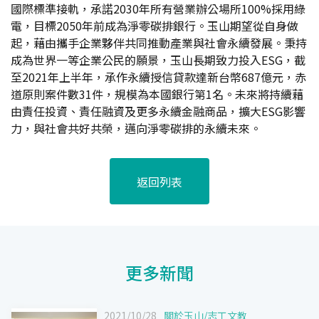
國際標準接軌，承諾2030年所有營業辦公場所100%採用綠
電，目標2050年前成為淨零碳排銀行。玉山期望從自身做
起，藉由攜手企業夥伴共同推動產業與社會永續發展。秉持
成為世界一等企業公民的願景，玉山長期致力投入ESG，截
至2021年上半年，承作永續授信貸款達新台幣687億元，赤
道原則案件數31件，規模為本國銀行第1名。未來將持續藉
由責任投資、責任融資及更多永續金融商品，擴大ESG影響
力，與社會共好共榮，邁向淨零碳排的永續未來。
返回列表
更多新聞
2021/10/28
關於玉山
/
志工文教