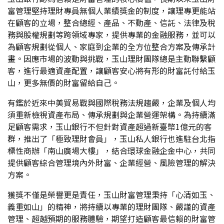
富管理堅持理財專員無個人業績獎金的制度，讓理專更能站
在顧客的立場，整合總經、產品、不動產、信託、法律及稅
務與股權規劃等跨領域專家，提供專業的金融服務，並可以
為顧客規劃從個人、家庭到企業的全方位整合方案及傳承計
畫。因應市場的波動與挑戰，玉山理財團隊總是主動聯繫顧
客，進行最適資產配置，讓顧客安心將有形的財富託付給玉
山，更多無價的財富留給自己。
有鑑於近來中美貿易戰與國際稅務法規趨嚴，企業及個人均
須重新檢視資產布局、傳承規劃與企業營運架構。為持續滿
足顧客需求，玉山銀行不但針對資產超過新臺幣1億元的客
群，推出了「極致理財會員」，玉山私人銀行也進駐台北指
標性商辦「南山廣場大樓」，結合環球金融企金中心，共同
提供顧客綜合管理境內外財富、企業經營、風險管理的解決
方案。
獲獎不僅是榮譽更是責任，玉山財富管理秉持「心清如玉、
義重如山」的精神，將持續以專業的理財團隊、嚴謹的資產
管理、超越預期的服務體驗，期望打造顧客最信賴的財富管