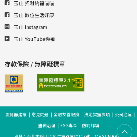
玉山 招財納福喵喵
玉山 數位生活好康
玉山 Instagram
玉山 YouTube頻道
存款保險 / 無障礙標章
瀏覽器建議
常見問題
金融友善服務
法定揭露事項
公司治理
盡職治理
ESG專區
防範詐騙
地址：台北市松山區民生東路三段117號
©E.SUN BANK