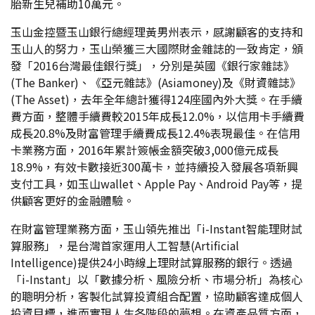
胎新生兒補助10萬元。
玉山金控暨玉山銀行總經理黃男州表示，感謝顧客的支持和
玉山人的努力，玉山榮獲三大國際財金雜誌的一致肯定，頒
發「2016台灣最佳銀行獎」，分別是英國《銀行家雜誌》
(The Banker)、《亞元雜誌》(Asiamoney)及《財資雜誌》
(The Asset)，去年全年總計獲得124座國內外大獎。在手續
費方面，整體手續費較2015年成長12.0%，以信用卡手續費
成長20.8%及財富管理手續費成長12.4%表現最佳。在信用
卡業務方面，2016年累計簽帳金額突破3,000億元成長
18.9%，有效卡數接近300萬卡，並持續投入發展各項新興
支付工具，如玉山wallet、Apple Pay、Android Pay等，提
供顧客更好的金融體驗。
在財富管理業務方面，玉山領先推出「i-Instant智能理財試
算服務」，是台灣首家運用人工智慧(Artificial
Intelligence)提供24小時線上理財試算服務的銀行。透過
「i-Instant」以「數據分析、風險分析、市場分析」為核心
的聰明分析，客製化試算投資組合配置，協助顧客達成個人
投資目標，進而實現人生各階段的夢想。在資產品質方面，