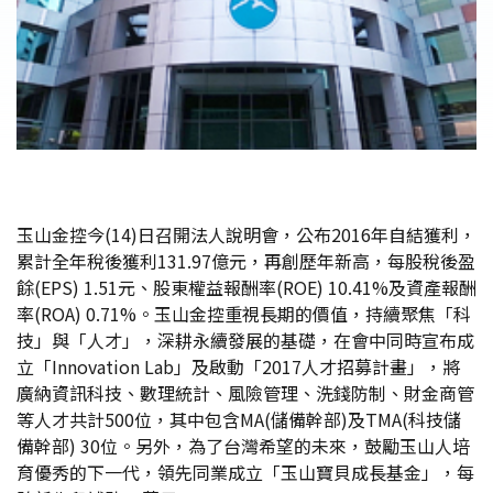
玉山金控今(14)日召開法人說明會，公布2016年自結獲利，
累計全年稅後獲利131.97億元，再創歷年新高，每股稅後盈
餘(EPS) 1.51元、股東權益報酬率(ROE) 10.41%及資產報酬
率(ROA) 0.71%。玉山金控重視長期的價值，持續聚焦「科
技」與「人才」，深耕永續發展的基礎，在會中同時宣布成
立「Innovation Lab」及啟動「2017人才招募計畫」，將
廣納資訊科技、數理統計、風險管理、洗錢防制、財金商管
等人才共計500位，其中包含MA(儲備幹部)及TMA(科技儲
備幹部) 30位。另外，為了台灣希望的未來，鼓勵玉山人培
育優秀的下一代，領先同業成立「玉山寶貝成長基金」，每