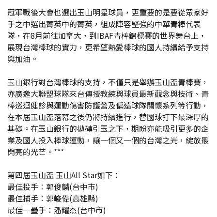
冠軍戰後大會也選出玉山明星球員，更重要的是要從眾家好
手之中選出菁英中的菁英，組成陣容堅強的中華青棒代表
隊，在8月前往加拿大，到IBAF青棒錦標賽的世界舞台上，
展現台灣棒球的實力，更希望熱愛棒球的國人持續給予支持
與加油。
玉山銀行對台灣棒球的支持，不僅只是舉辦玉山盃青棒賽，
亦廣邀大聯盟球隊來台傳授教練與球員最新觀念與技術、青
棒巡迴健診與運動傷害防護營及偏遠球隊關懷系列等行動，
在本屆玉山盃落幕之後仍將持續進行，替國球打下最深厚的
基礎。在玉山銀行的拋磚引玉之下，期盼亦能吸引更多的企
業及國人投入棒球運動，讓一個又一個的台灣之光，綻放最
閃亮的光芒。***
第四屆玉山盃 玉山All Star如下：
最佳投手：郭俊麟(台中市)
最佳捕手：郭峻偉(高雄縣)
最佳一壘手：潘耀杰(台中市)