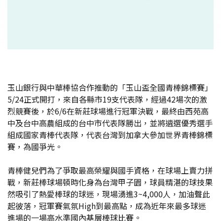
玉山銀行與中華棒協合作推動的「玉山盃全國青棒錦標賽」
5/24正式開打，來自各縣市19支代表隊，經過42場次的激
烈競賽後，於6/6在新莊球場進行冠軍決戰，最終由西苑高
中及台中高農組成的台中市代表隊勝出，並將遴選優秀選手
組成國家青棒代表隊，代表台灣到加拿大參加世界青棒錦標
賽，為國爭光。
青棒健兒們為了爭取最高榮耀與國手資格，在球場上賣力拼
戰，新莊棒球場頓時化身為台灣甲子園，球員精湛的球技果
然吸引了熱愛棒球的球迷，現場湧進3~4,000人，加油聲此
起彼落，冠軍賽氣氛High到最高點，成為近年來最多球迷
進場的一場高水準國內基層棒球比賽。