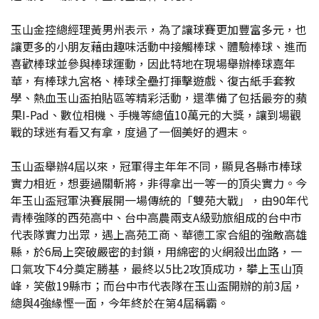
玉山金控總經理黃男州表示，為了讓球賽更加豐富多元，也
讓更多的小朋友藉由趣味活動中接觸棒球、體驗棒球、進而
喜歡棒球並參與棒球運動，因此特地在現場舉辦棒球嘉年
華，有棒球九宮格、棒球全壘打揮擊遊戲、復古紙手套教
學、熱血玉山盃拍貼區等精彩活動，還準備了包括最夯的蘋
果I-Pad、數位相機、手機等總值10萬元的大獎，讓到場觀
戰的球迷有看又有拿，度過了一個美好的週末。
玉山盃舉辦4屆以來，冠軍得主年年不同，顯見各縣市棒球
實力相近，想要過關斬將，非得拿出一等一的頂尖實力。今
年玉山盃冠軍決賽展開一場傳統的「雙苑大戰」，由90年代
青棒強隊的西苑高中、台中高農兩支A級勁旅組成的台中市
代表隊實力出眾，遇上高苑工商、華德工家合組的強敵高雄
縣，於6局上突破嚴密的封鎖，用綿密的火網殺出血路，一
口氣攻下4分奠定勝基，最終以5比2攻頂成功，攀上玉山頂
峰，笑傲19縣市；而台中市代表隊在玉山盃開辦的前3屆，
總與4強緣慳一面，今年終於在第4屆稱霸。