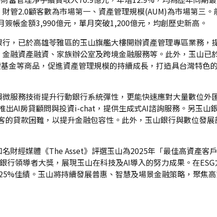
管2.0顧客數為市場第一、資產管理規模(AUM)為市場第三。
簽帳金額3,990億元，單月突破1,200億元，均創歷史新高。
銀行，已於高雄苓雅區的玉山旗艦大樓開辦資產管理專區業務，提
、金融資產融資、家族辦公室及跨境金融服務等。此外，玉山已
權基金等商品，促進資產管理規模的持續成長，打造具台灣特色
與微服務技術提升行動銀行系統彈性，更能快速應對大量數位外匯
銀行推出AI房貸顧問與投資i-chat，提供生成式AI諮詢服務。另
明顧客的貸款困難，以提升金融包容性。此外，玉山銀行與數位發
財經媒體《The Asset》評選玉山為2025年「最佳高資產
能銀行領導者大獎，展現玉山在科技及AI導入的努力成果。在ES
25%佳績。玉山將持續發展普惠、智慧及場景金融策略，聚焦