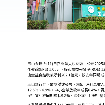
玉山金控今(11)日召開法人說明會，公布202
後盈餘(EPS) 1.05元、股東權益報酬率(ROE)
山金控自結稅後淨利202.1億元，較去年同期成長
玉山銀行存、放款穩健發展，前6月淨利息收入較
12.6%、6.9%，中小企業放款年成長8.4%
子行獲利較同期成長9.8%，海外獲利佔銀行整體
本季淨手續費收入141.9億元，年增7.7%，