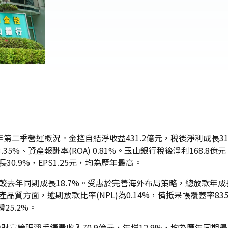
5年第二季營運概況。金控自結淨收益431.2億元，稅後淨利成長31
 13.35%、資產報酬率(ROA) 0.81%。玉山銀行稅後淨利168.
30.9%，EPS1.25元，均為歷年最高。
去年同期成長18.7%。受惠於完善海外布局策略，總放款年成
。資產品質方面，逾期放款比率(NPL)為0.14%，備抵呆帳覆蓋
25.2%。
其中財富管理淨手續費收入70.9億元，年增12.9%，均為歷年同