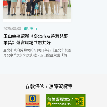
2025/08/08
關於玉山
玉山金控榮獲《臺北市友善育兒事
業獎》落實職場共融共好
臺北市政府勞動局於今(8)日舉行《臺北市友善
育兒事業獎》頒獎典禮，玉山金控榮獲「績優
事業獎」、「經濟支持、津貼措施」績優獎，
肯定玉山長期致力推動育兒友善政策並提供完
善員工支持措施，具體展現玉山積極打造多元
共融的友善職場，落實員工照顧關懷。 臺北市
友善育兒事業獎旨在表彰積極推動育兒友善措
施的優秀企業與機構，鼓勵職場營造支持育兒
存款保險 / 無障礙標章
的環境。玉山長期推動全方位家庭照顧制度，
以實際行動鼓勵同仁生育，建立完善的母性健
康保護計畫及多元育兒支持方案，從懷孕、生
產到哺乳及育兒規劃，提供周全貼心的措施。