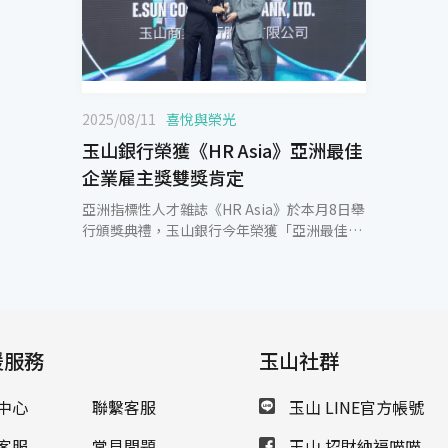
2025/08/11
喜悅與榮光
玉山銀行榮獲《HR Asia》亞洲最佳
企業雇主獎雙獎肯定
亞洲指標性人才雜誌《HR Asia》於本月8日舉
行頒獎典禮，玉山銀行今年榮獲「亞洲最佳企
業雇主獎」，更首度獲頒「DEI多元平等共融
獎」肯定，展現玉山致力打造幸福職場、創造
更好的員工體驗及凝聚團隊實踐永續的卓越成
果。 「亞洲最佳企業雇主獎」是亞洲區最具代
表性的人力資源獎項之一，不僅聚焦在人力資
援服務
源實踐，更重視員工參與度與建構職場文化，
玉山社群
評選從組織文化核心（Core）、員工身心體驗
（Self）與團隊合作溝通（Group）三大面向
中心
聯繫客服
玉山 LINE官方帳號
進行綜合評比，結合企業報告與員工匿名問卷
進行評鑑。結果顯示，玉山銀行在評鑑的各個
客服
常見問題
玉山 招財納福喵喵