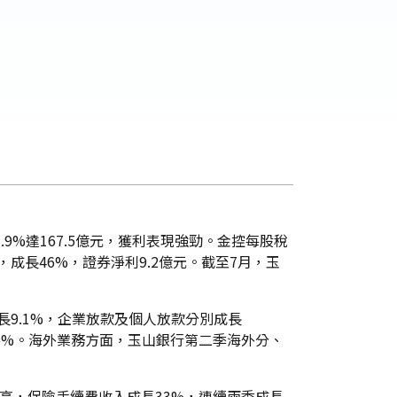
.9%達167.5億元，獲利表現強勁。金控每股稅
8億元，成長46%，證券淨利9.2億元。截至7月，玉
長9.1%，企業放款及個人放款分別成長
率835%。海外業務方面，玉山銀行第二季海外分、
期最高，保險手續費收入成長33%，連續兩季成長