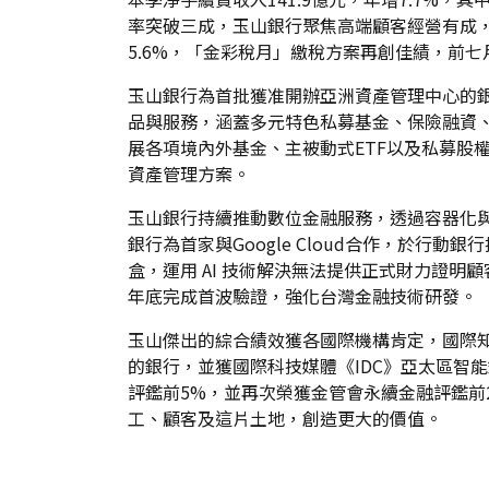
率突破三成，玉山銀行聚焦高端顧客經營有成，財
5.6%，「金彩稅月」繳稅方案再創佳績，前七月
玉山銀行為首批獲准開辦亞洲資產管理中心的
品與服務，涵蓋多元特色私募基金、保險融資
展各項境內外基金、主被動式ETF以及私募股
資產管理方案。
玉山銀行持續推動數位金融服務，透過容器化
銀行為首家與Google Cloud合作，於行動
盒，運用 AI 技術解決無法提供正式財力證
年底完成首波驗證，強化台灣金融技術研發。
玉山傑出的綜合績效獲各國際機構肯定，國際知名
的銀行，並獲國際科技媒體《IDC》亞太區智
評鑑前5%，並再次榮獲金管會永續金融評鑑前
工、顧客及這片土地，創造更大的價值。