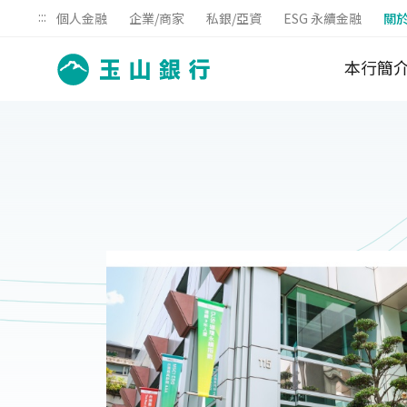
:::
個人金融
企業/商家
私銀/亞資
ESG 永續金融
關
本行簡