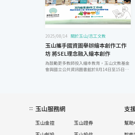
2025/08/14
關於玉山
/
志工文教
玉山攜手國資圖舉辦繪本創作工作
坊 將SEL理念融入繪本創作
為鼓勵更多教師投入繪本教育，玉山文教基金
會與國立公共資訊圖書館於8月14日至15日舉
辦「用故事療癒心靈：探索繪本創作的無限可
能」工作坊，吸引來自全國各地70位教師報名
參加。今年適逢臺灣首度擔任「首爾國際書
展」主題國，特邀焦點作家林廉恩與貓魚老師
親授課程，並首創結合「社會情緒學習
:::
玉山服務網
（SEL）」概念，引導創作者從心出發，打造
支
兼具藝術性與療癒力的繪本故事，強化國際視
野與敘事深度。 玉山文教基金會執行長許美麗
玉山金控
玉山證券
幫助
表示：「在推動繪本創作這條路上，需各界有
志一同一起投入，非憑單一資源可以辦到。特
玉山創投
玉山投信
智能