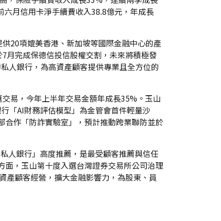
前六月信用卡淨手續費收入38.8億元，年成長
供20項媲美香港、新加坡等國際金融中心的產
於7月完成保德信投信股權交割，未來將積極發
的私人銀行，為高資產顧客提供專業且全方位的
交易，今年上半年交易金額年成長35%。玉山
玉山銀行「AI財務評估模型」為金管會首件輕量沙
展部合作「防詐實驗室」，預計推動跨業聯防並於
客戶私人銀行」高度推薦，是最受顧客推薦與信任
G方面，玉山第十度入選台灣證券交易所公司治理
高資產顧客經營，擴大金融影響力，為股東、員