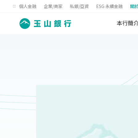
:::
個人金融
企業/商家
私銀/亞資
ESG 永續金融
關
本行簡