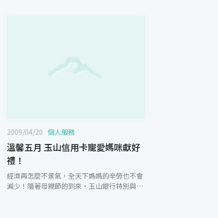
2009/04/20
個人服務
溫馨五月 玉山信用卡寵愛媽咪獻好
禮！
經濟再怎麼不景氣，全天下媽媽的辛勞也不會
減少！隨著母親節的到來，玉山銀行特別與多
家百貨公司、電視購物、美食餐廳等合作，讓
所有玉山卡友可以輕鬆表達對媽媽的敬意，慰
勞媽媽整年來的辛勞與付出，自己還可獲得許