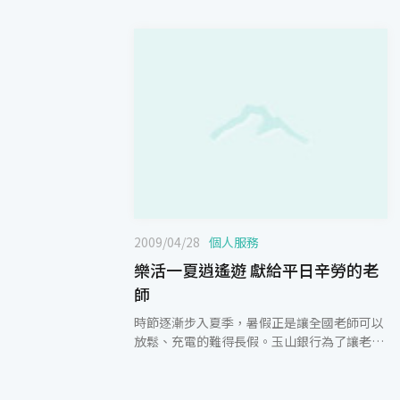
2009/04/28
個人服務
樂活一夏逍遙遊 獻給平日辛勞的老
師
時節逐漸步入夏季，暑假正是讓全國老師可以
放鬆、充電的難得長假。玉山銀行為了讓老師
輕鬆出國、享受自由旅遊的樂趣，自即日起至
2009/8/31止，推出「樂活一夏逍遙遊」暑假
旅遊活動，更首創專為老師量身訂作的自組旅