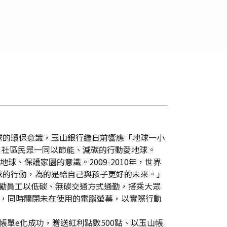
球的環保意識，玉山銀行繼日前響應「地球一小
客、社區民眾一同以節能、減碳的行動愛地球。
、保護家園的意識。2009-2010年，世界
球的行動，為的是給自己與孩子更好的未來。」
鼓勵員工以低碳、無碳交通方式通勤，搭乘大眾
時，同時關閉未在使用的電腦螢幕，以實際行動
卡帳單e化成功，贈送紅利點數500點、以玉山帳