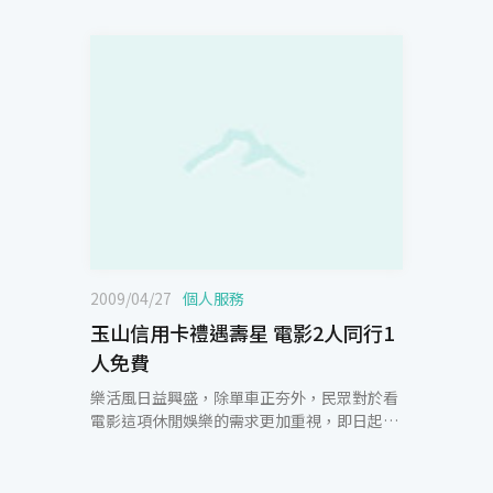
2009/04/27
個人服務
玉山信用卡禮遇壽星 電影2人同行1
人免費
樂活風日益興盛，除單車正夯外，民眾對於看
電影這項休閒娛樂的需求更加重視，即日起至
2009/12/31止，玉山銀行結合了多家電影院提
供卡友購票優惠，讓玉山信用卡陪伴您一同看
電影紓壓、享樂活。玉山銀行禮遇該行壽星卡