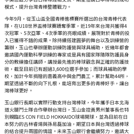
模式，提升台灣青棒整體戰力。
今年9月，從玉山盃全國青棒進標賽所選出的台灣青棒代表
隊，在U18世界盃棒球賽踴奪季軍，近19年來台灣共獲得4
次冠軍、5次亞軍、4次季軍的亮眼成績，展現對於青棒的投
入已獲得不錯的成果。除持續搭建圓夢的舞台以及訓練營的
籌辦，玉山也舉辦運動訓練防護營與球具補助，近幾年都會
邀請國內運動科學訓練的專家或是具有國家隊隨隊防護員身
分的教練擔任講師，講授最先進的棒球觀念與正確的防護技
術，截至目前已有超過3,600位選手參加；而球具補助的學
校，加計今年捐贈的嘉義高中與金門農工，累計幫助44所，
期望透過不斷的向下扎根，能培育出更多的青棒好手，讓台
灣棒球更好。
玉山銀行長期以實際行動支持台灣棒球，今年攜手日本北海
道火腿鬥士隊合作舉辦台灣日，玉山金控黃男州董事長也特
別親臨ES CON FIELD HOKKAIDO球場開球，並為目前在日
本努力的古林睿煬與孫易磊加油，期望日本與台灣透過棒球
的結合提升兩國的情誼。未來玉山銀行會繼續努力，邀請大