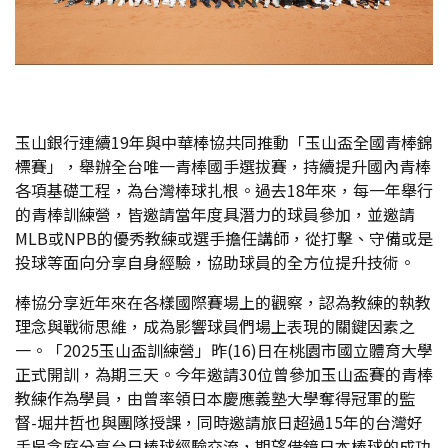
玉山銀行連續19年與中華棒協共同推動「玉山盃全國青棒錦
標賽」，舉辦全台唯一青棒國手選拔賽，持續提升國內青棒
各項基礎工程，為台灣棒球扎根。過去18年來，每一年舉行
的青棒訓練營，皆邀請當年度具潛力的球員參加，並邀請
MLB或NPB的優秀教練或選手擔任講師，從打擊、守備或是
投球等面向分享自身經驗，協助球員的全方位提升技術。
棒協分享近年來在各樣國際賽場上的觀察，認為教練的執教
理念與戰術思維，成為影響球員們場上表現的關鍵因素之
一。「2025玉山盃訓練營」昨(16)日在桃園市國立體育大學
正式開訓，為期三天。今年邀請30位曾參加玉山盃賽的青棒
教練作為學員，由曾率領日本慶應義塾大學奪得冠軍的監
督-堀井哲也與團隊授課，同時邀請旅日超過15年的台灣好
手吳念庭分享台日棒球經驗交流，期望借鏡日本棒球的成功