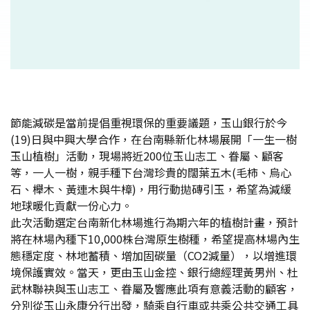
節能減碳是當前提倡重視環保的重要議題，玉山銀行於今
(19)日與中興大學合作，在台南縣新化林場展開「一生一樹
玉山植樹」活動，現場將近200位玉山志工、眷屬、顧客
等，一人一樹，親手種下台灣珍貴的闊葉五木(毛柿、烏心
石、櫸木、黃連木與牛樟)，用行動拋磚引玉，希望為減緩
地球暖化貢獻一份心力。
此次活動選定台南新化林場進行為期六年的植樹計畫，預計
將在林場內種下10,000株台灣原生樹種，希望提高林場內生
態穩定度、林地蓄積、增加固碳量（CO2減量），以增進環
境保護實效。當天，更由玉山金控、銀行總經理黃男州、杜
武林聯袂與玉山志工、眷屬及響應此項有意義活動的顧客，
分別從玉山永康分行出發，騎乘自行車或共乘公共交通工具