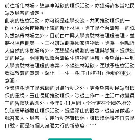
前往新化林場，這無車減碳的環保活動，亦獲得許多當地民
眾及顧客的肯定。
此次的植樹活動，亦可說是產學交流、共同推動環保的一
例。位於台南縣新化鎮的新化林場，除了是全台灣唯一的低
海拔熱帶林場之外，目前由中興大學實驗林管理處管理，並
將林場西側第一、二林班規劃為國家植物園，除為一個親近
大自然的休憩場所外，更透過有規劃的管理與導覽，提供造
訪的民眾一個重新認識台灣原生植物的場所，希望藉由中興
大學實驗林管理處的專業，不僅造林減碳，更賦予植樹活動
發揮教育的意義，深化「一生一樹 玉山植樹」活動的重要
意涵。
企業植樹除了是減碳的具體行動之外，更希望帶動民眾對環
保的重視，玉山長期推動環保，除從工作中、生活中改變員
工的習慣與觀念外，今年9~11月間，全行更在全國各地分
別陸續舉辦愛山環保活動，提倡淨山的觀念，從自身做起，
號召家人、顧客一同用行動落實環保，讓環境保護不再只是
口號，而是每個人身體力行的新態度。***