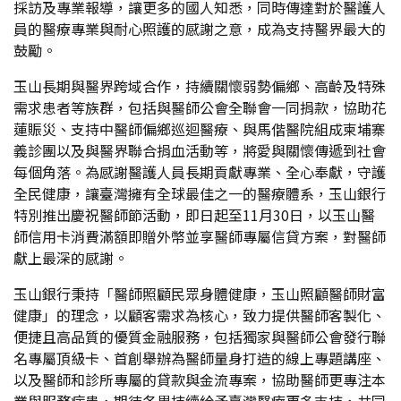
採訪及專業報導，讓更多的國人知悉，同時傳達對於醫護人
員的醫療專業與耐心照護的感謝之意，成為支持醫界最大的
鼓勵。
玉山長期與醫界跨域合作，持續關懷弱勢偏鄉、高齡及特殊
需求患者等族群，包括與醫師公會全聯會一同捐款，協助花
蓮賑災、支持中醫師偏鄉巡迴醫療、與馬偕醫院組成柬埔寨
義診團以及與醫界聯合捐血活動等，將愛與關懷傳遞到社會
每個角落。為感謝醫護人員長期貢獻專業、全心奉獻，守護
全民健康，讓臺灣擁有全球最佳之一的醫療體系，玉山銀行
特別推出慶祝醫師節活動，即日起至11月30日，以玉山醫
師信用卡消費滿額即贈外幣並享醫師專屬信貸方案，對醫師
獻上最深的感謝。
玉山銀行秉持「醫師照顧民眾身體健康，玉山照顧醫師財富
健康」的理念，以顧客需求為核心，致力提供醫師客製化、
便捷且高品質的優質金融服務，包括獨家與醫師公會發行聯
名專屬頂級卡、首創舉辦為醫師量身打造的線上專題講座、
以及醫師和診所專屬的貸款與金流專案，協助醫師更專注本
業與服務病患，期待各界持續給予臺灣醫療更多支持，共同