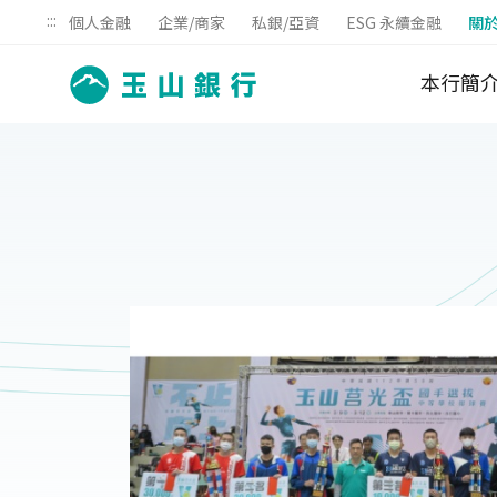
:::
個人金融
企業/商家
私銀/亞資
ESG 永續金融
關
本行簡