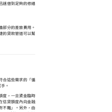
迅速借到足夠的修繕
擔部分的差旅費用。
捷的貸款管道可以幫
符合這些需求的「循
幫手。
額度，一旦資金臨時
在信貸額度內向金融
對不難」。另外，由