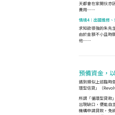
天都會在家開伙亦
費用……
情境4：出國進修、
求知欲很強的朱先
由於金額不小且時
他……
預備資金，
遇到類似上述臨時
環型信貸」（Revo
所謂「循環型貸款
出現缺口，便能自
機構申請貸款，免