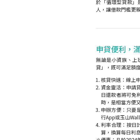
於「循環型貸款」
人，讓借款門檻更
申貸便利，
無論是小資族、上
貸」，既可滿足額度
核貸快速：線上申
資金靈活：申請貸
日還款者將可免
時，是相當方便
申辦方便：只要
行App或玉山W
利率合理：按日計
算，換算每日利息
✽優惠：凡於202