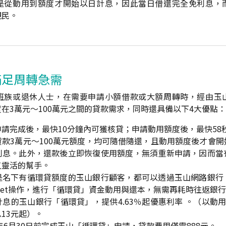
是從動用到額度才開始以日計息，因此當日借還完全免利息，
親民。
滿足周轉急需
班族或退休人士，在需要申請小額借款或大額周轉時，經由玉
在3萬元～100萬元之間的貸款需求，同時還具備以下4大優點：
請完成後，最快10分鐘內可獲核貸；申請動用額度後，最快58
款3萬元～100萬元額度，均可隨借隨還，且動用額度後才會
利息。此外，還款後立即恢復使用額度，無須重新申請，因而當
又靈活的幫手。
是名下有循環貸額度的玉山銀行顧客，都可以透過玉山網路銀行
allet操作，進行「循環貸」資金動用與還本，無需再耗時往返銀
息的玉山銀行「循環貸」，提供4.63％起優惠利率 。（以動用金
13元起）。
4年6月30日前完成玉山「循環貸」申請，貸款費用僅需888元。