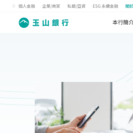
:::
個人金融
企業/商家
私銀/亞資
ESG 永續金融
關
本行簡