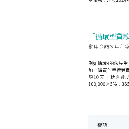
「循環型貸
動用金額×年利率
例如情境4的朱先
加上購買伴手禮等
額10天，就有
100,000×5％÷36
警語