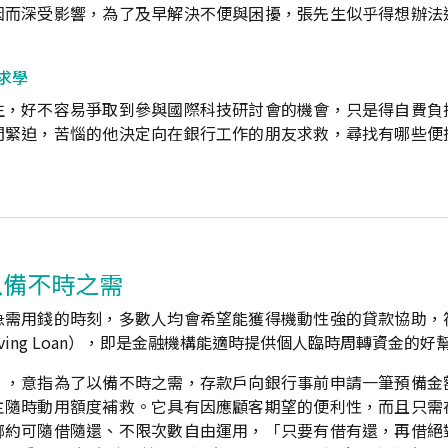
因而深受影響，為了及早解決不便與困擾，張先生似乎得想辦法
求學
生，好不容易爭取到參與國際科技研討會的機會，只是得自費負
間緊迫，苦惱的他決定向在銀行工作的朋友求救，尋找有哪些便
以備不時之需
急需用錢的時刻，多數人均會希望能獲得機動性強的貸款協助，
lving Loan），即是金融機構能適時提供個人臨時周轉資金的好
」，意指為了以備不時之需，存款戶向銀行事前申請一筆預備金
主隨時動用額度補救。它具有因應顧客期望的便利性，而且只需
綁約可隨借隨還、不限次數自由運用，「只要有借有還，再借絕