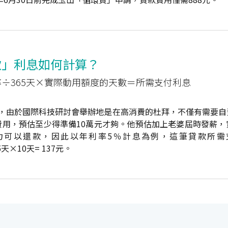
款」利息如何計算？
÷365天×實際動用額度的天數＝所需支付利息
生，由於國際科技研討會舉辦地是在高消費的杜拜，不僅有需要自
費用，預估至少得準備10萬元才夠。他預估加上老婆屆時發薪，
能力可以還款，因此以年利率5％計息為例，這筆貸款所需
5天×10天= 137元。