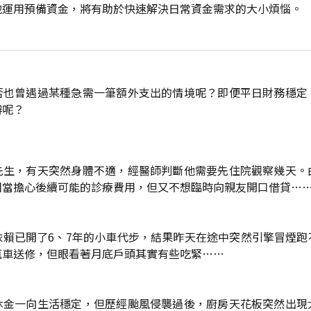
地運用預備資金，將有助於快速解決日常資金需求的大小煩惱。
否也曾遇過某種急需一筆額外支出的情境呢？即便平日財務穩定
辦呢？
先生，有天突然身體不適，經醫師判斷他需要先住院觀察幾天。
相當擔心後續可能的診療費用，但又不想臨時向親友開口借貸…
依賴已開了6、7年的小車代步，結果昨天在途中突然引擎冒煙跑
汽車送修，但眼看著月底戶頭其實有些吃緊……
休金一向生活穩定，但歷經颱風侵襲過後，廚房天花板突然出現