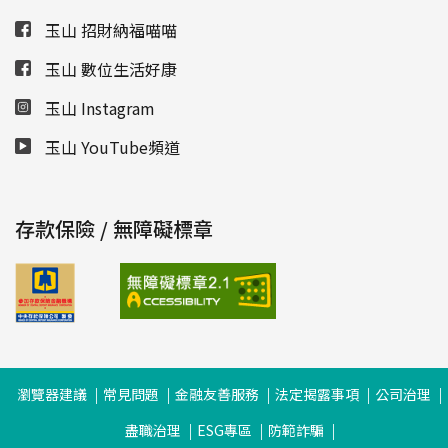
玉山 招財納福喵喵
玉山 數位生活好康
玉山 Instagram
玉山 YouTube頻道
存款保險 / 無障礙標章
瀏覽器建議
常見問題
金融友善服務
法定揭露事項
公司治理
盡職治理
ESG專區
防範詐騙