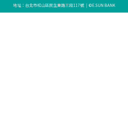
地址：台北市松山區民生東路三段117號
©E.SUN BANK