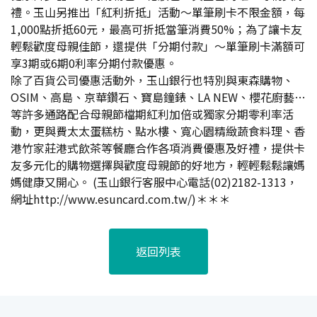
禮。玉山另推出「紅利折抵」活動～單筆刷卡不限金額，每
1,000點折抵60元，最高可折抵當筆消費50%；為了讓卡友
輕鬆歡度母親佳節，還提供「分期付款」～單筆刷卡滿額可
享3期或6期0利率分期付款優惠。
除了百貨公司優惠活動外，玉山銀行也特別與東森購物、
OSIM、高島、京華鑽石、寶島鐘錶、LA NEW、櫻花廚藝…
等許多通路配合母親節檔期紅利加倍或獨家分期零利率活
動，更與費太太蛋糕枋、點水樓、寬心園精緻蔬食料理、香
港竹家莊港式飲茶等餐廳合作各項消費優惠及好禮，提供卡
友多元化的購物選擇與歡度母親節的好地方，輕輕鬆鬆讓媽
媽健康又開心。 (玉山銀行客服中心電話(02)2182-1313，
網址http://www.esuncard.com.tw/)＊＊＊
返回列表