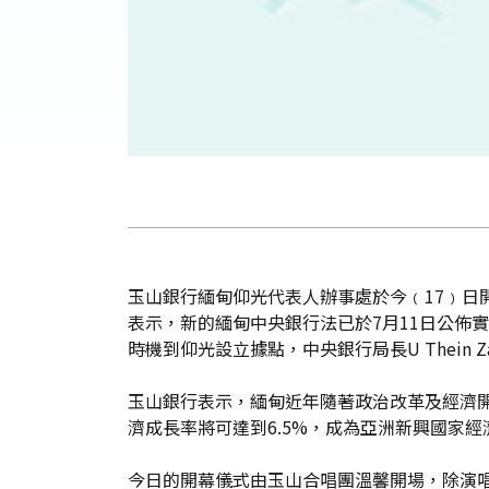
玉山銀行緬甸仰光代表人辦事處於今﹙17﹚日開
表示，新的緬甸中央銀行法已於7月11日公佈
時機到仰光設立據點，中央銀行局長U Thei
玉山銀行表示，緬甸近年隨著政治改革及經濟開
濟成長率將可達到6.5%，成為亞洲新興國家
今日的開幕儀式由玉山合唱團溫馨開場，除演