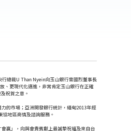
U Than Nyein向玉山銀行曾國烈董事長
開放、更現代化邁進，非常肯定玉山銀行在正確
迎及祝賀之意。
力的市場；亞洲開發銀行統計，緬甸2013年經
東協地區商情及諮詢服務。
才會贏」，向與會貴賓獻上最誠摯祝福及來自台