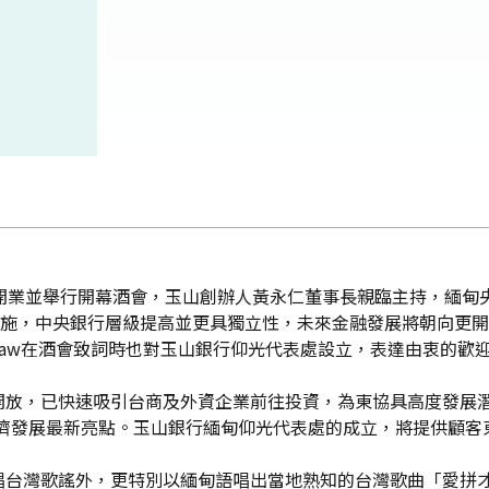
業並舉行開幕酒會，玉山創辦人黃永仁董事長親臨主持，緬甸央行總裁
實施，中央銀行層級提高並更具獨立性，未來金融發展將朝向更
n Zaw在酒會致詞時也對玉山銀行仰光代表處設立，表達由衷的歡
放，已快速吸引台商及外資企業前往投資，為東協具高度發展潛
經濟發展最新亮點。玉山銀行緬甸仰光代表處的成立，將提供顧客
唱台灣歌謠外，更特別以緬甸語唱出當地熟知的台灣歌曲「愛拼