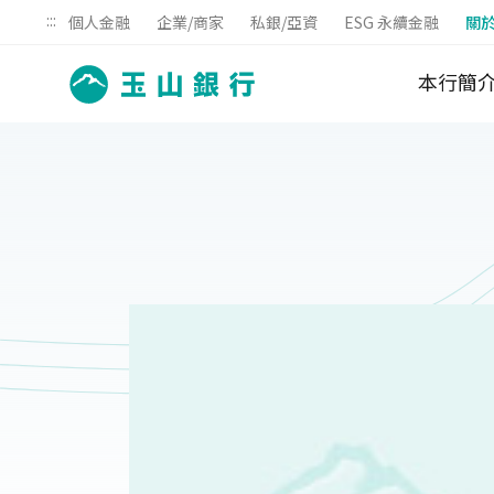
:::
個人金融
企業/商家
私銀/亞資
ESG 永續金融
關
本行簡