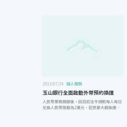
2013/07/24
個人服務
玉山銀行全面啟動外幣預約換匯
人民幣業務開辦後，因目前法令規範每人每日
兌換人民幣限額為2萬元，若想要大額換匯的
顧客，就須每天跑銀行進行兌換，玉山銀行很
早即推出網路銀行預約換匯服務，因仍有部分
高資產顧客或部份客群考量網路銀行安全性或