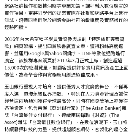
網路社群操作和數據洞察等專業知識。課程融入數位廣宣的
實作項目，更將同學們的提案實際在社群和網路平台上進行
測試，培養同學們對於網路金融社群的敏銳度及實務操作的
經驗回饋。
2016年台大希望種子學員實際參與規劃「特定族群專案貸
款」網頁架構，提出四篇臉書廣宣文案，獲得粉絲高度迴
響，並運用Google與Yahoo關鍵字、LINE等數位通路進行
廣宣。該族群專案網頁於2017年3月正式上線，創造超過
15,000次的總瀏覽量，對顧客提供許多實用資訊及產生正面
價值，為產學合作與實務應用創造極佳成果。
玉山銀行重視人才培育，提供優秀人才寬廣的舞台。不僅再
度入選「道瓊永續世界指數」，特別在人力資源管理及誠信
經營這兩項類別獲得全球最高分，同時在國際獎項上亦獲得
各項肯定，包含榮獲《亞洲銀行家》(The Asian Banker)雜
誌「台灣最佳支付銀行」、連續兩屆蟬聯《財資》(The
Asset)雜誌「台灣最佳數位銀行」，在數位浪潮下，玉山將
持續發揮科技的力量，提供超越顧客期待、客製化的暖心金