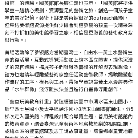
術館」的體驗。國美館館長廖仁義也表示，「國美館將提供
學童一趟精心規劃、資源豐足的藝術之旅，創造一個孩子童
年的美好記憶。藝術下鄉是美術館很好的outreach服務，
但集結美術館資源提供鮮少機會到館參觀的孩童一次精采深
刻不打折扣的美術館學習之旅，相信是更滋養的藝術教育紮
根行動。」
首場活動除了參觀館方當期臺灣土•自由水—黃土水藝術生
命的復活展，互動式導覽活動加上繪本區立體書，提供沉浸
式的感官體驗，擴展孩子們對雕塑藝術的理解與表現想像。
館方也邀請年輕雕塑藝術家擔任活動藝術教師，揭曉雕塑創
作流程的工序、模具與工具，帶領學童認識黃土水最經典作
品「水牛群像」淺浮雕技法並且進行自畫像浮雕創作。
「藝童玩美教育計畫」將陸續邀請臺中市清水區東山國小、
后里區七星國小及太平區頭汴國小3所玉山圖書館師生，分5
梯次走入國美館。課程設計配合導覽主題，善用美術館館內
的教育資源，結合臺灣兒童藝術基地寓教於樂的相關設施，
或繪本區的豐富館藏及志工說故事能量，讓偏鄉學童實地體