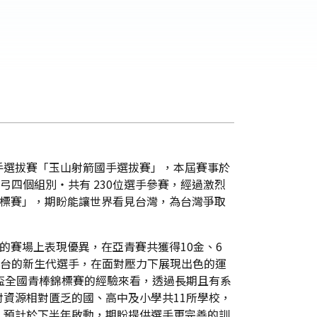
手選拔賽「玉山射箭國手選拔賽」，本屆賽事於
四個組別・共有 230位選手參賽，經過激烈
錦標賽」，期盼能讓世界看見台灣，為台灣爭取
的賽場上表現優異，在亞青賽共獲得10金、6
舞台的新生代選手，在面對壓力下展現出色的運
盃全國青棒錦標賽的經驗來看，透過長期且有系
資源相對匱乏的國、高中及小學共11所學校，
，預計於下半年啟動，期盼提供選手更完善的訓