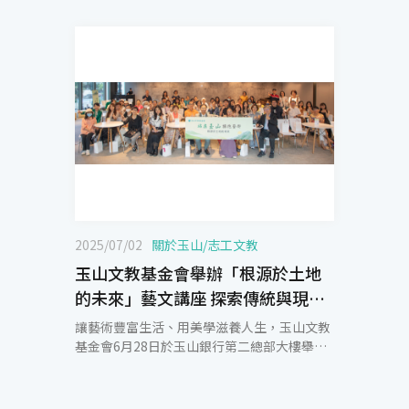
2025/07/02
關於玉山
/
志工文教
玉山文教基金會舉辦「根源於土地
的未來」藝文講座 探索傳統與現代
的對話
讓藝術豐富生活、用美學滋養人生，玉山文教
基金會6月28日於玉山銀行第二總部大樓舉辦
「站在玉山 擁抱藝術」藝文講座，邀請藝文領
域專家以多元主題視角，分享從歷史到現代的
美學、建築、甚至是音樂的發展，並由前國立