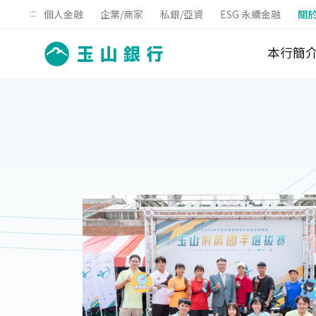
:::
個人金融
企業/商家
私銀/亞資
ESG 永續金融
關
本行簡