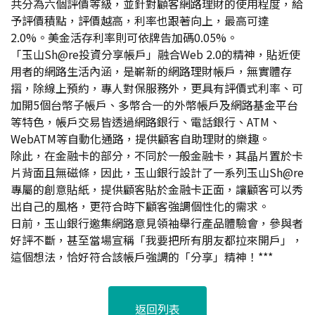
共分為六個評價等級，並針對顧客網路理財的使用程度，給
予評價積點，評價越高，利率也跟著向上，最高可達
2.0%。美金活存利率則可依牌告加碼0.05%。
「玉山Sh@re投資分享帳戶」融合Web 2.0的精神，貼近使
用者的網路生活內涵，是嶄新的網路理財帳戶，無實體存
摺，除線上預約，專人對保服務外，更具有評價式利率、可
加開5個台幣子帳戶、多幣合一的外幣帳戶及網路基金平台
等特色，帳戶交易皆透過網路銀行、電話銀行、ATM、
WebATM等自動化通路，提供顧客自助理財的樂趣。
除此，在金融卡的部分，不同於一般金融卡，其晶片置於卡
片背面且無磁條，因此，玉山銀行設計了一系列玉山Sh@re
專屬的創意貼紙，提供顧客貼於金融卡正面，讓顧客可以秀
出自己的風格，更符合時下顧客強調個性化的需求。
日前，玉山銀行邀集網路意見領袖舉行產品體驗會，參與者
好評不斷，甚至當場宣稱「我要把所有朋友都拉來開戶」，
這個想法，恰好符合該帳戶強調的「分享」精神！***
返回列表