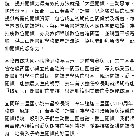
鍵，提升閱讀力最有效的方法就是「大量閱讀、主動思考、
快樂分享」。因此，玉山黃金種子計畫，以永續發展的理念
提供所需的閱讀資源，包含成立初期的空間設備及新書、每
年電費與閱讀補助、每兩年新書補充與不定期空間維護；為
推廣數位閱讀，亦為教師舉辦數位書箱研習，並購置平板電
腦，供玉山圖書館學校間申請流通，協助老師創新教學，延
伸閱讀的想像力。
基隆市成功國小陳怡君校長表示，之前曾參與玉山志工基金
會在暖西國小設立的基隆第一間玉山圖書館，深刻感受玉山
圖書館對學生的幫助，閱讀是學習的根基，親近閱讀、愛上
閱讀，能擴展人生的視野，去年首次擔任校長時就很期待能
爭取到玉山圖書館的支持，很高興這個美麗的夢想能成真。
宜蘭縣三星國小姚宗呈校長說，今年適逢三星國小110周年
校慶，感謝「玉山黃金種子計畫」為學校打造新穎與溫馨的
閱讀環境，吸引孩子們主動愛上圖書館、愛上閱讀，我們很
榮幸能承接這份愛與期待的特別禮物，並將持續深耕閱讀教
育，培養孩子終生閱讀的好習慣。