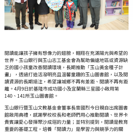
閱讀能讓孩子擁有想像力的翅膀，翱翔在充滿陽光與希望的
世界。玉山銀行與玉山志工基金會為幫助偏遠地區或資源缺
乏的國小孩童改善閱讀環境，長期推動「玉山黃金種子計
畫」，透過打造活潑明亮且溫馨童趣的玉山圖書館，以及閱
讀資源的長期挹注，希望讓城鄉不再有差距、閱讀不再有距
離。4月9日於基隆市成功國小及宜蘭縣三星國小啟用第
140、141所玉山圖書館。
玉山銀行暨玉山文教基金會董事長曾國烈今日親自出席圖書
館啟用典禮，感謝學校校長和老師們用心推動閱讀、世界卡
貴賓讓愛心發揮聚沙成塔的力量；並特別提到，閱讀是教育
重要的基礎工程，培養「閱讀力」是學習力與競爭力的關