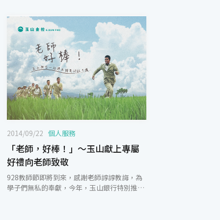
2014/09/22
個人服務
「老師，好棒！」～玉山獻上專屬
好禮向老師致敬
928教師節即將到來，感謝老師諄諄教誨，為
學子們無私的奉獻，今年，玉山銀行特別推出
「老師，好棒！」活動，獨家致贈「KANO」
電影原聲帶的音樂獻禮，及專屬外幣、信用
卡、理財等多項優惠，讓老師開心過節、輕鬆