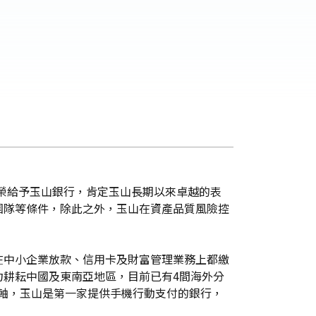
nk)的殊榮給予玉山銀行，肯定玉山長期以來卓越的表
團隊等條件，除此之外，玉山在資產品質風險控
在中小企業放款、信用卡及財富管理業務上都繳
力耕耘中國及東南亞地區，目前已有4間海外分
主軸，玉山是第一家提供手機行動支付的銀行，