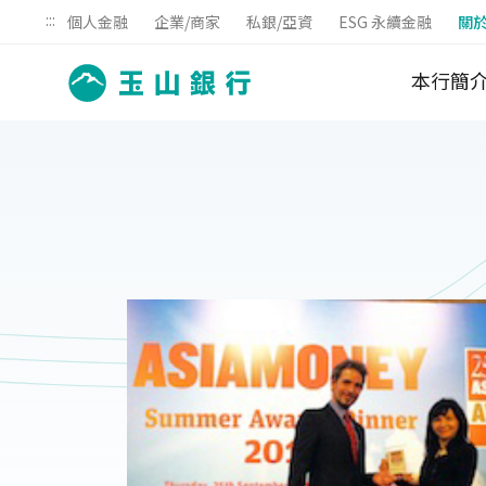
:::
個人金融
企業/商家
私銀/亞資
ESG 永續金融
關
本行簡