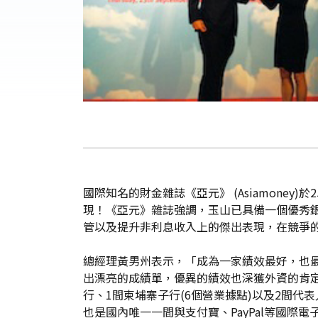
國際知名的財金雜誌《亞元》 (Asiamoney)
現！《亞元》雜誌強調，玉山已具備一個優秀
管以及提升非利息收入上的傑出表現，在競爭
總經理黃男州表示，「成為一家績效最好，也
出漂亮的成績單，優異的績效也深獲外資的肯
行、1間柬埔寨子行(6個營業據點)以及2間
也是國內唯一一間與支付寶、PayPal等國際