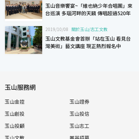
玉山音樂饗宴~「維也納少年合唱團」來
台巡演 多瑙河畔的天籟 傳唱超過520年
2019/10/08
關於玉山
/
志工文教
玉山文教基金會首辦「站在玉山 看見台
灣美術」藝文講座 現正熱烈報名中
玉山服務網
玉山金控
玉山證券
玉山創投
玉山投信
玉山投顧
玉山志工
玉山文教
菁英招募