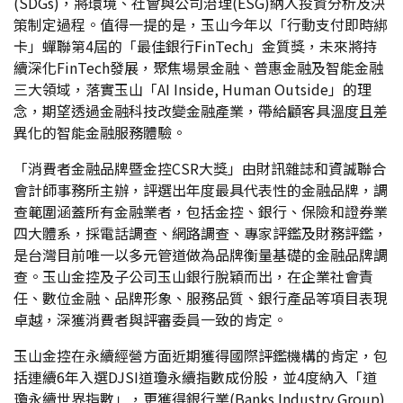
(SDGs)，將環境、社會與公司治理(ESG)納入投資分析及決
策制定過程。值得一提的是，玉山今年以「行動支付即時綁
卡」蟬聯第4屆的「最佳銀行FinTech」金質獎，未來將持
續深化FinTech發展，聚焦場景金融、普惠金融及智能金融
三大領域，落實玉山「AI Inside, Human Outside」的理
念，期望透過金融科技改變金融產業，帶給顧客具溫度且差
異化的智能金融服務體驗。
「消費者金融品牌暨金控CSR大獎」由財訊雜誌和資誠聯合
會計師事務所主辦，評選出年度最具代表性的金融品牌，調
查範圍涵蓋所有金融業者，包括金控、銀行、保險和證券業
四大體系，採電話調查、網路調查、專家評鑑及財務評鑑，
是台灣目前唯一以多元管道做為品牌衡量基礎的金融品牌調
查。玉山金控及子公司玉山銀行脫穎而出，在企業社會責
任、數位金融、品牌形象、服務品質、銀行產品等項目表現
卓越，深獲消費者與評審委員一致的肯定。
玉山金控在永續經營方面近期獲得國際評鑑機構的肯定，包
括連續6年入選DJSI道瓊永續指數成份股，並4度納入「道
瓊永續世界指數」，更獲得銀行業(Banks Industry Group)