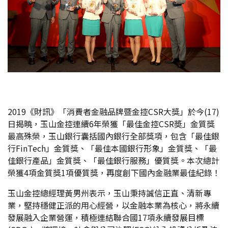
2019《財訊》「消費者金融品牌暨金控CSR大獎」於今(17)
日揭曉，玉山金控連續6年榮獲「最佳金控CSR奬」金質獎
最高殊榮，玉山銀行囊括國內銀行全部獎項，包含「最佳銀
行FinTech」金質獎、「最佳本國銀行形象」金質獎、「最
佳銀行產品」金質獎、「最佳銀行服務」優質獎。本次總計
榮獲4項金質獎1項優質獎，再度創下國內金融業最佳紀錄！
玉山金控總經理黃男州表示，玉山秉持誠信正直、清新專
業，堅持穩健正派的用心經營，以金融本業為核心，將永續
發展融入企業營運，積極連結聯合國17項永續發展目標