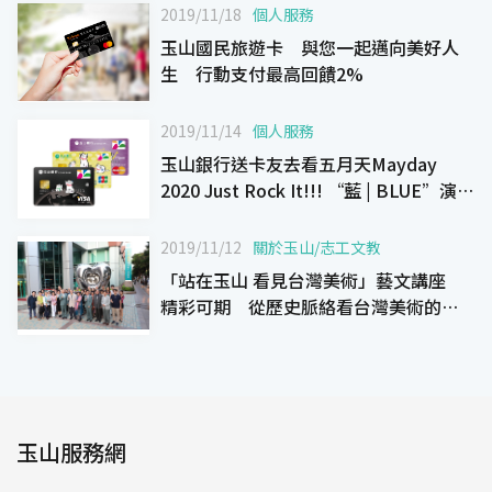
2019/11/18
個人服務
玉山國民旅遊卡 與您一起邁向美好人
生 行動支付最高回饋2%
2019/11/14
個人服務
玉山銀行送卡友去看五月天Mayday
2020 Just Rock It!!! “藍 | BLUE”演唱
會!
2019/11/12
關於玉山
/
志工文教
「站在玉山 看見台灣美術」藝文講座
精彩可期 從歷史脈絡看台灣美術的發
展
玉山服務網