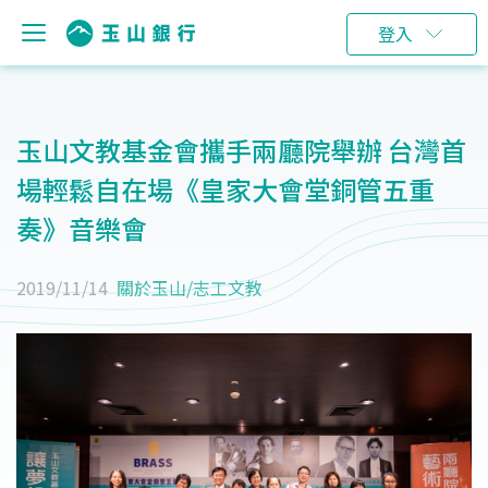
登入
玉山文教基金會攜手兩廳院舉辦 台灣首
場輕鬆自在場《皇家大會堂銅管五重
奏》音樂會
2019/11/14
關於玉山
/
志工文教