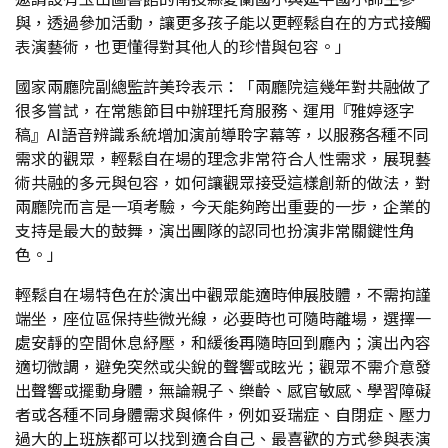
與，透過參加活動，讓更多孩子能以更輕鬆自在的方式接觸
表演藝術，也更懂得對其他人的珍惜與包容。」
國家兩廳院副總監許美玲表示：「兩廳院這幾年對共融做了
很多嘗試，在常態節目中辦理托育服務、運用『雅婷逐字
稿』AI語音辨識系統增加演前導聆字幕等，以服務各種不同
需求的觀眾，輕鬆自在場的理念非常符合人性需求，展現藝
術共融的多元與包容，如何讓觀眾接受這樣創新的做法，對
兩廳院而言是一項考驗，今天能夠跨出重要的一步，企業的
支持是最大的鼓舞，演出團隊的認同也扮演非常關鍵性角
色。」
輕鬆自在場特色在於演出中觀眾能適時伸展肢體，不需拘謹
端坐，座位區保持些微光線，必要時也可隨時離場，選擇一
處安靜的空間休息紓壓，和緩後再隨時回到廳內；演出內容
適切微調，避免突然或尖銳的聲響或眩光；觀眾不需介意發
出聲響或擺動身體，無論親子、樂齡、感官敏感、學習障礙
者或各種不同身體需求與條件，例如妥瑞症、自閉症、壓力
過大的上班族都可以找到適合自己、最喜歡的方式參與表演