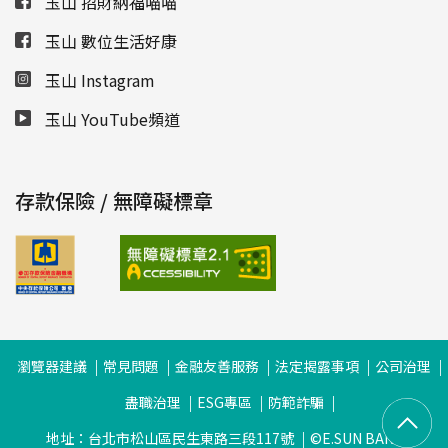
玉山 招財納福喵喵
玉山 數位生活好康
玉山 Instagram
玉山 YouTube頻道
存款保險 / 無障礙標章
瀏覽器建議
常見問題
金融友善服務
法定揭露事項
公司治理
盡職治理
ESG專區
防範詐騙
地址：台北市松山區民生東路三段117號
©E.SUN BANK