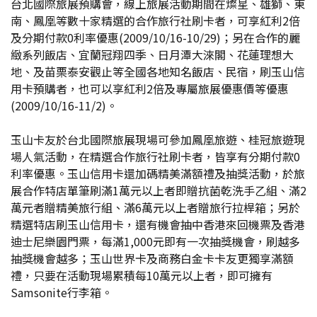
台北國際旅展預購會，線上旅展活動期間在燦星、雄獅、東
南、鳳凰等數十家精選的合作旅行社刷卡者，可享紅利2倍
及分期付款0利率優惠(2009/10/16-10/29)；另在合作的麗
緻系列飯店、宜蘭冠翔四季、日月潭大淶閣、花蓮理想大
地、及苗栗泰安觀止等全國各地知名飯店、民宿，刷玉山信
用卡預購者，也可以享紅利2倍及專屬旅展優惠價等優惠
(2009/10/16-11/2)。
玉山卡友於台北國際旅展現場可參加鳳凰旅遊、桂冠旅遊現
場人氣活動，在精選合作旅行社刷卡者，皆享有分期付款0
利率優惠。玉山信用卡還加碼精美滿額禮及抽獎活動，於旅
展合作特店單筆刷滿1萬元以上者即贈抗菌乾洗手乙組、滿2
萬元者贈精美旅行組、滿6萬元以上者贈旅行拉桿箱；另於
精選特店刷玉山信用卡，還有機會抽中香港來回機票及香港
迪士尼樂園門票，每滿1,000元即有一次抽獎機會，刷越多
抽獎機會越多；玉山世界卡及商務白金卡卡友更獨享滿額
禮，只要在活動現場累積每10萬元以上者，即可擁有
Samsonite行李箱。