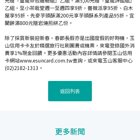
元贈「璽龍茶包體驗組」乙組、滿5,00元贈「璽龍評鑑組」
乙組，至小茶栽堂週一至週四享9折，薔薇派享95折、白木
屋享95折、先麥芋頭酥滿200元享芋頭酥系列產品95折，宜
蘭餅滿800元贈岩燒煎絣乙份。
除了採買新裝迎新春，春節長假亦是出國度假的好時機，玉
山信用卡卡友於精選旅行社刷團費或機票，來電登錄國外消
費享1%現金回饋。更多優惠活動內容詳情請參閱玉山信用
卡網站www.esuncard.com.tw查詢，或來電玉山客服中心
(02)2182-1313。
返回列表
更多新聞