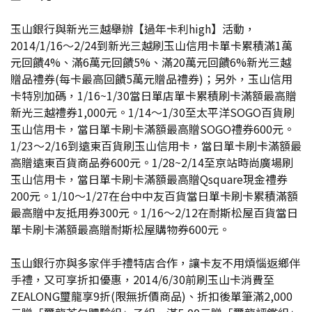
玉山銀行與新光三越舉辦【過年卡利high】活動，
2014/1/16～2/24到新光三越刷玉山信用卡單卡累積滿1萬
元回饋4%、滿6萬元回饋5%、滿20萬元回饋6%新光三越
贈品禮券(每卡最高回饋5萬元贈品禮券)；另外，玉山信用
卡特別加碼，1/16~1/30當日單店單卡累積刷卡滿額最高贈
新光三越禮券1,000元。1/14～1/30至太平洋SOGO百貨刷
玉山信用卡，當日單卡刷卡滿額最高贈SOGO禮券600元。
1/23～2/16到遠東百貨刷玉山信用卡，當日單卡刷卡滿額最
高贈遠東百貨商品券600元。1/28~2/14至京站時尚廣場刷
玉山信用卡，當日單卡刷卡滿額最高贈Qsquare現金禮券
200元。1/10～1/27在台中中友百貨當日單卡刷卡累積滿額
最高贈中友抵用券300元。1/16～2/12在耐斯松屋百貨當日
單卡刷卡滿額最高贈耐斯松屋購物券600元。
玉山銀行亦與多家伴手禮特店合作，讓卡友不用煩惱返鄉伴
手禮，又可享折扣優惠，2014/6/30前刷玉山卡消費至
ZEALONG璽龍享9折(限無折價商品)、折扣後單筆滿2,000