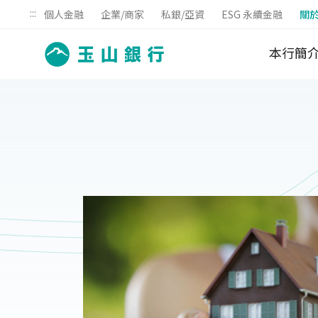
:::
個人金融
企業/商家
私銀/亞資
ESG 永續金融
關
本行簡