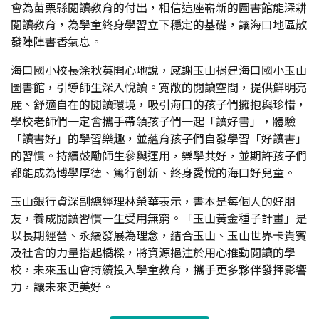
會為苗栗縣閱讀教育的付出，相信這座嶄新的圖書館能深耕
閱讀教育，為學童終身學習立下穩定的基礎，讓海口地區散
發陣陣書香氣息。
海口國小校長涂秋英開心地說，感謝玉山捐建海口國小玉山
圖書館，引導師生深入悅讀。寬敞的閱讀空間，提供鮮明亮
麗、舒適自在的閱讀環境，吸引海口的孩子們擁抱與珍惜，
學校老師們一定會攜手帶領孩子們一起「讀好書」，體驗
「讀書好」的學習樂趣，並蘊育孩子們自發學習「好讀書」
的習慣。持續鼓勵師生參與運用，樂學共好，並期許孩子們
都能成為博學厚德、篤行創新、終身愛悅的海口好兒童。
玉山銀行資深副總經理林榮華表示，書本是每個人的好朋
友，養成閱讀習慣一生受用無窮。「玉山黃金種子計畫」是
以長期經營、永續發展為理念，結合玉山、玉山世界卡貴賓
及社會的力量搭起橋樑，將資源挹注於用心推動閱讀的學
校，未來玉山會持續投入學童教育，攜手更多夥伴發揮影響
力，讓未來更美好。