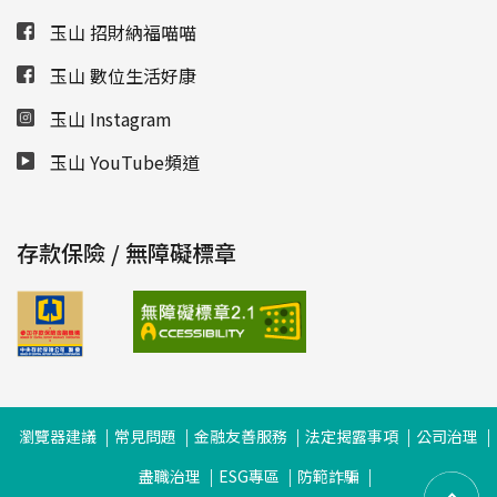
玉山 招財納福喵喵
玉山 數位生活好康
玉山 Instagram
玉山 YouTube頻道
存款保險 / 無障礙標章
瀏覽器建議
常見問題
金融友善服務
法定揭露事項
公司治理
盡職治理
ESG專區
防範詐騙