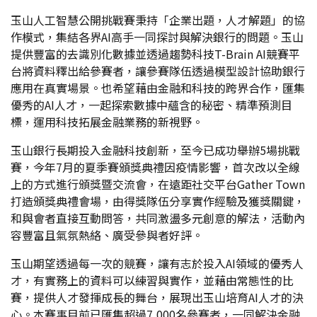
玉山人工智慧公開挑戰賽秉持「企業出題，人才解題」的協
作模式，集結各界AI高手一同探討與解決銀行的問題。玉山
提供豐富的去識別化數據並透過趨勢科技T-Brain AI競賽平
台將資料釋出給參賽者，讓參賽隊伍透過模型設計協助銀行
應用在真實場景。也希望藉由金融和科技的跨界合作，匯集
優秀的AI人才，一起探索數據中蘊含的秘密、精準預測目
標，運用科技拓展金融業務的新視野。
玉山銀行長期投入金融科技創新，至今已成功舉辦5場挑戰
賽，今年7月的夏季賽頒獎典禮因疫情影響，首次改以全線
上的方式進行頒獎暨交流會，在遠距社交平台Gather Town
打造頒獎典禮會場，由得獎隊伍分享實作經驗及獲獎關鍵，
和與會者直接互動問答，共同激盪多元創意的解法，活動內
容豐富且氣氛熱絡、廣受參與者好評。
玉山期望透過每一次的競賽，讓有志於投入AI領域的優秀人
才，有實務上的資料可以練習與實作，並藉由常態性的比
賽，提供人才發揮成長的舞台，展現出玉山培育AI人才的決
心。本賽事目前已匯集超過7,000名參賽者，一同解決金融